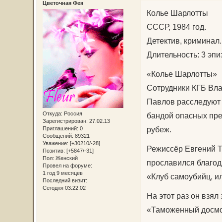
Цветочная Фея
Колье Шарлотты
СССР, 1984 год.
Детектив, криминал.
Длительность: 3 эпи
«Колье Шарлотты»
Сотрудники КГБ Вл
Павлов расследуют 
Откуда:
Россия
бандой опасных пре
Зарегистрирован
: 27.02.13
рубеж.
Приглашений:
0
Сообщений:
89321
Уважение:
[+30210/-28]
Режиссёр Евгений Т
Позитив:
[+5847/-31]
Пол:
Женский
прославился благод
Провел на форуме:
1 год 9 месяцев
«Клуб самоубийц, и
Последний визит:
Сегодня 03:22:02
На этот раз он взя
«Таможенный досмот