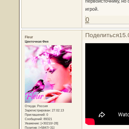
первоисточнику, но
игрой.
0
Поделиться
15.
Fleur
Цветочная Фея
Откуда:
Россия
Зарегистрирован
: 27.02.13
Приглашений:
0
Сообщений:
89321
Уважение:
[+30210/-28]
Позитив:
[+5847/-31]