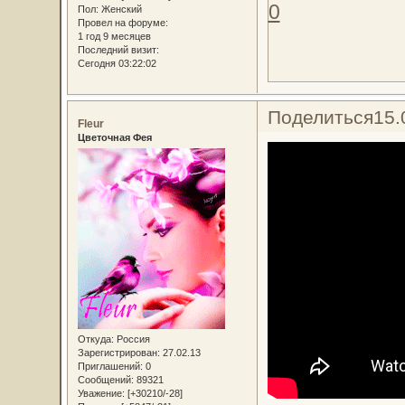
0
Пол:
Женский
Провел на форуме:
1 год 9 месяцев
Последний визит:
Сегодня 03:22:02
Поделиться
15.
Fleur
Цветочная Фея
Откуда:
Россия
Зарегистрирован
: 27.02.13
Приглашений:
0
Сообщений:
89321
Уважение:
[+30210/-28]