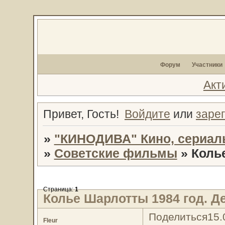
Форум
Участники
Акт
Привет, Гость!
Войдите
или
заре
»
"КИНОДИВА" Кино, сериал
»
Советские фильмы
»
Коль
Страница:
1
Колье Шарлотты 1984 год. Д
Поделиться
15.
Fleur