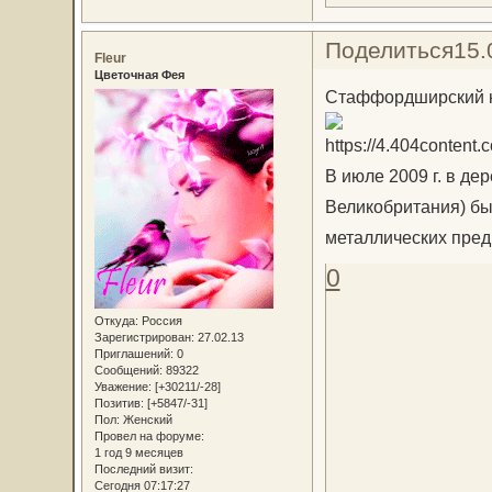
Поделиться
15.
Fleur
Цветочная Фея
Стаффордширский 
В июле 2009 г. в д
Великобритания) бы
металлических предм
0
Откуда:
Россия
Зарегистрирован
: 27.02.13
Приглашений:
0
Сообщений:
89322
Уважение:
[+30211/-28]
Позитив:
[+5847/-31]
Пол:
Женский
Провел на форуме:
1 год 9 месяцев
Последний визит:
Сегодня 07:17:27