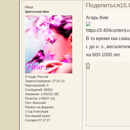
Поделиться
15.
Fleur
Цветочная Фея
Агарь-Ким
В то время как сама
г. до н. э., мегали
на 600-1000 лет.
0
Откуда:
Россия
Зарегистрирован
: 27.02.13
Приглашений:
0
Сообщений:
89322
Уважение:
[+30211/-28]
Позитив:
[+5847/-31]
Пол:
Женский
Провел на форуме:
1 год 9 месяцев
Последний визит:
Сегодня 07:17:27