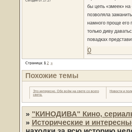
Сегодня 07:17:27
бы цепь «змеек» на 
позволяла заманить 
намного проще его п
только диву даватьс
повадках представи
0
Страница:
1
2
»
Похожие темы
Это интересно. Обо всём на свете со всего
Новости и пол
света.
»
"КИНОДИВА" Кино, сериал
»
Исторические и интересн
находки за всю историю чел