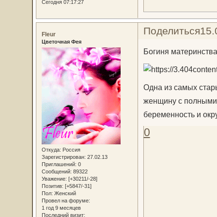
Сегодня 07:17:27
Поделиться
15.
Fleur
Цветочная Фея
Богиня материнств
Одна из самых стар
женщину с полными 
беременность и окру
0
Откуда:
Россия
Зарегистрирован
: 27.02.13
Приглашений:
0
Сообщений:
89322
Уважение:
[+30211/-28]
Позитив:
[+5847/-31]
Пол:
Женский
Провел на форуме:
1 год 9 месяцев
Последний визит: