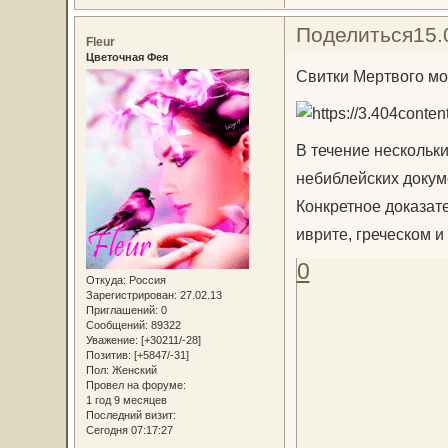
Поделиться
15.
Fleur
Цветочная Фея
Свитки Мертвого м
В течение нескольки
небиблейских докум
Конкретное доказате
иврите, греческом и
0
Откуда:
Россия
Зарегистрирован
: 27.02.13
Приглашений:
0
Сообщений:
89322
Уважение:
[+30211/-28]
Позитив:
[+5847/-31]
Пол:
Женский
Провел на форуме:
1 год 9 месяцев
Последний визит:
Сегодня 07:17:27