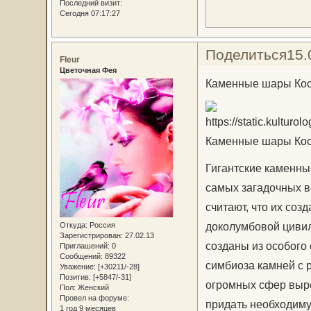
Последний визит:
Сегодня 07:17:27
Поделиться
15.
Fleur
Цветочная Фея
Каменные шары Кос
Каменные шары Коста-
Гигантские каменны
самых загадочных в
считают, что их соз
доколумбовой цивил
Откуда:
Россия
Зарегистрирован
: 27.02.13
созданы из особого 
Приглашений:
0
Сообщений:
89322
симбиоза камней с р
Уважение:
[+30211/-28]
Позитив:
[+5847/-31]
огромных сфер выре
Пол:
Женский
Провел на форуме:
придать необходим
1 год 9 месяцев