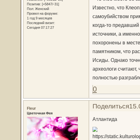
Позитив:
[+5847/-31]
Известно, что Клео
Пол:
Женский
Провел на форуме:
самоубийством приме
1 год 9 месяцев
Последний визит:
когда-то предавший 
Сегодня 07:17:27
источники, а именно
похоронены в мест
памятником, что рас
Исиды. Однако точн
археологи считают,
полностью разграбл
0
Поделиться
15.
Fleur
Цветочная Фея
Атлантида