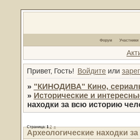
Форум
Участники
Акт
Привет, Гость!
Войдите
или
заре
»
"КИНОДИВА" Кино, сериал
»
Исторические и интересн
находки за всю историю чел
Страница:
1
2
»
Археологические находки за