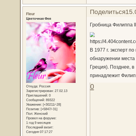
Поделиться
15.
Fleur
Цветочная Фея
Гробница Филиппа I
В 1977 г. эксперт п
обнаружении места 
Греция). Позднее, в
принадлежит Филипп
0
Откуда:
Россия
Зарегистрирован
: 27.02.13
Приглашений:
0
Сообщений:
89322
Уважение:
[+30211/-28]
Позитив:
[+5847/-31]
Пол:
Женский
Провел на форуме:
1 год 9 месяцев
Последний визит:
Сегодня 07:17:27