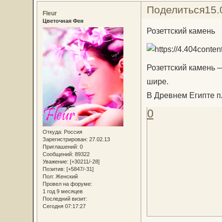
Поделиться
15.
Fleur
Цветочная Фея
Розеттский камень
Розеттский камень 
шире.
В Древнем Египте п
0
Откуда:
Россия
Зарегистрирован
: 27.02.13
Приглашений:
0
Сообщений:
89322
Уважение:
[+30211/-28]
Позитив:
[+5847/-31]
Пол:
Женский
Провел на форуме:
1 год 9 месяцев
Последний визит:
Сегодня 07:17:27