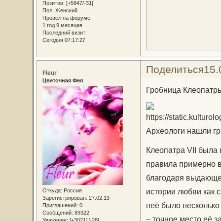
Позитив:
[+5847/-31]
Пол:
Женский
Провел на форуме:
1 год 9 месяцев
Последний визит:
Сегодня 07:17:27
Поделиться
15.
Fleur
Цветочная Фея
Гробница Клеопатр
Археологи нашли гроб
Клеопатра VII была
правила примерно в
благодаря выдающем
истории любви как с
Откуда:
Россия
Зарегистрирован
: 27.02.13
неё было несколько 
Приглашений:
0
Сообщений:
89322
– точное место её з
Уважение:
[+30211/-28]