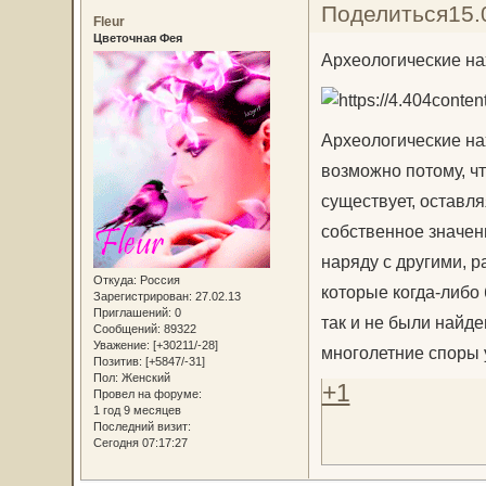
Поделиться
15.
Fleur
Цветочная Фея
Археологические на
Археологические на
возможно потому, что
существует, оставл
собственное значен
наряду с другими, 
Откуда:
Россия
которые когда-либо 
Зарегистрирован
: 27.02.13
Приглашений:
0
так и не были найд
Сообщений:
89322
Уважение:
[+30211/-28]
многолетние споры 
Позитив:
[+5847/-31]
Пол:
Женский
+1
Провел на форуме:
1 год 9 месяцев
Последний визит:
Сегодня 07:17:27