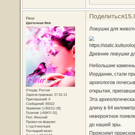
Поделиться
15.
Fleur
Цветочная Фея
Ловушки для живот
Древние ловушки для
Небольшие каменные
Иордании, стали пр
археологов почесыв
открытия, припавше
Откуда:
Россия
Зарегистрирован
: 27.02.13
Эта археологическая
Приглашений:
0
Сообщений:
89322
длину в 64 километ
Уважение:
[+30211/-28]
Позитив:
[+5847/-31]
невероятное появле
Пол:
Женский
Провел на форуме:
до нашей эры.
1 год 9 месяцев
Последний визит:
Проясняет происхожд