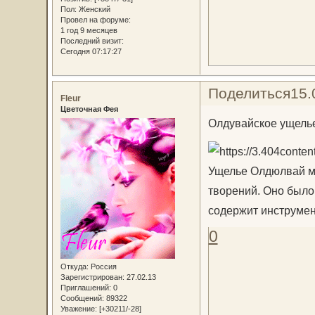
Пол:
Женский
Провел на форуме:
1 год 9 месяцев
Последний визит:
Сегодня 07:17:27
Поделиться
15.
Fleur
Цветочная Фея
Олдувайское ущель
Ущелье Олдюлвай мо
творений. Оно было
содержит инструмен
0
Откуда:
Россия
Зарегистрирован
: 27.02.13
Приглашений:
0
Сообщений:
89322
Уважение:
[+30211/-28]