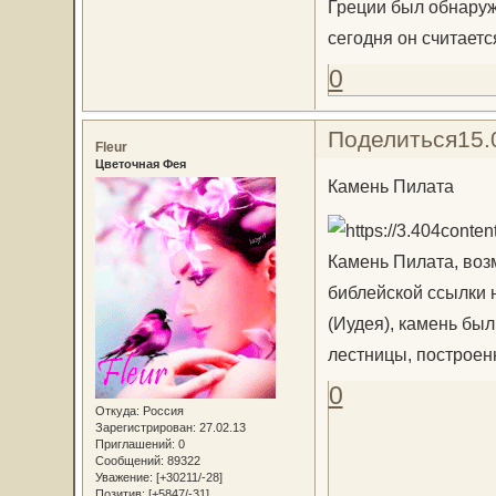
Греции был обнаруж
сегодня он считает
0
Поделиться
15.
Fleur
Цветочная Фея
Камень Пилата
Камень Пилата, воз
библейской ссылки 
(Иудея), камень бы
лестницы, построенно
0
Откуда:
Россия
Зарегистрирован
: 27.02.13
Приглашений:
0
Сообщений:
89322
Уважение:
[+30211/-28]
Позитив:
[+5847/-31]