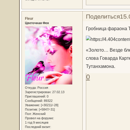
Поделиться
15.
Fleur
Цветочная Фея
Гробница фараона 
«Золото… Везде бле
слова Говарда Карт
Тутанхамона.
0
Откуда:
Россия
Зарегистрирован
: 27.02.13
Приглашений:
0
Сообщений:
89322
Уважение:
[+30211/-28]
Позитив:
[+5847/-31]
Пол:
Женский
Провел на форуме:
1 год 9 месяцев
Последний визит: