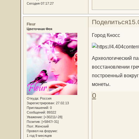
Сегодня 07:17:27
Поделиться
15.
Fleur
Цветочная Фея
Город Кносс
Археологический па
восстановлении греч
построенный вокруг
монеты.
0
Откуда:
Россия
Зарегистрирован
: 27.02.13
Приглашений:
0
Сообщений:
89322
Уважение:
[+30211/-28]
Позитив:
[+5847/-31]
Пол:
Женский
Провел на форуме:
1 год 9 месяцев