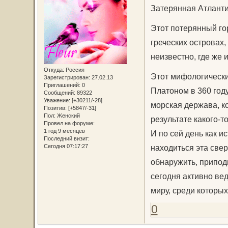
Затерянная Атлантид
Этот потерянный го
греческих островах,
неизвестно, где же
Откуда:
Россия
Этот мифологически
Зарегистрирован
: 27.02.13
Приглашений:
0
Платоном в 360 году
Сообщений:
89322
Уважение:
[+30211/-28]
морская держава, ко
Позитив:
[+5847/-31]
Пол:
Женский
результате какого-т
Провел на форуме:
1 год 9 месяцев
И по сей день как и
Последний визит:
Сегодня 07:17:27
находиться эта свер
обнаружить, приподн
сегодня активно ве
миру, среди которых
0