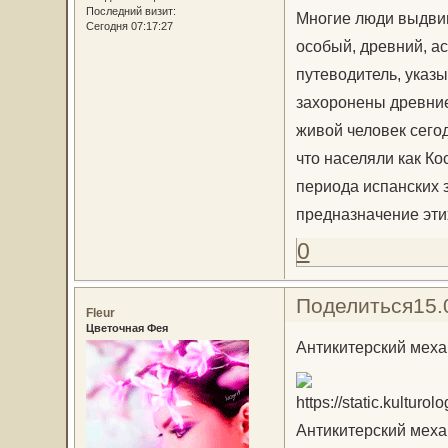
Последний визит:
Многие люди выдвиг
Сегодня 07:17:27
особый, древний, ас
путеводитель, указы
захоронены древние 
живой человек сего
что населяли как Ко
периода испанских з
предназначение эти
0
Поделиться
15.
Fleur
Цветочная Фея
Антикитерский мех
Антикитерский механи