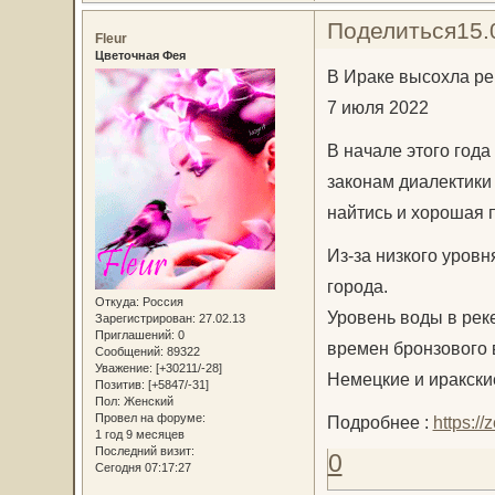
Поделиться
15.
Fleur
Цветочная Фея
В Ираке высохла ре
7 июля 2022
В начале этого года
законам диалектики
найтись и хорошая 
Из-за низкого уровн
города.
Откуда:
Россия
Уровень воды в реке
Зарегистрирован
: 27.02.13
Приглашений:
0
времен бронзового в
Сообщений:
89322
Уважение:
[+30211/-28]
Немецкие и иракски
Позитив:
[+5847/-31]
Пол:
Женский
Провел на форуме:
Подробнее :
https:/
1 год 9 месяцев
Последний визит:
0
Сегодня 07:17:27