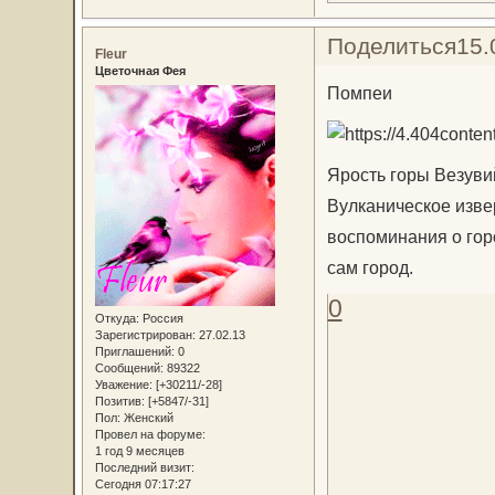
Поделиться
15.
Fleur
Цветочная Фея
Помпеи
Ярость горы Везувий
Вулканическое изве
воспоминания о гор
сам город.
0
Откуда:
Россия
Зарегистрирован
: 27.02.13
Приглашений:
0
Сообщений:
89322
Уважение:
[+30211/-28]
Позитив:
[+5847/-31]
Пол:
Женский
Провел на форуме:
1 год 9 месяцев
Последний визит:
Сегодня 07:17:27