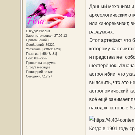
Данный механизм и 
археологических от
или кинореквизит, 
раздумьях.
Откуда:
Россия
Зарегистрирован
: 27.02.13
Этот артефакт, что 
Приглашений:
0
Сообщений:
89322
которому, как счита
Уважение:
[+30211/-28]
Позитив:
[+5847/-31]
и представляет соб
Пол:
Женский
Провел на форуме:
шестерёнок. Изнача
1 год 9 месяцев
Последний визит:
астролябии, что ук
Сегодня 07:17:27
выяснить, что это н
астрономический кал
всё ещё занимает п
находок, которые б
Когда в 1901 году 