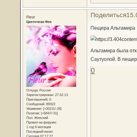
Поделиться
15.
Fleur
Цветочная Фея
Пещера Альтамира
Альтамира была от
Саутуолой. В пещер
0
Откуда:
Россия
Зарегистрирован
: 27.02.13
Приглашений:
0
Сообщений:
89322
Уважение:
[+30211/-28]
Позитив:
[+5847/-31]
Пол:
Женский
Провел на форуме:
1 год 9 месяцев
Последний визит:
Сегодня 07:17:27