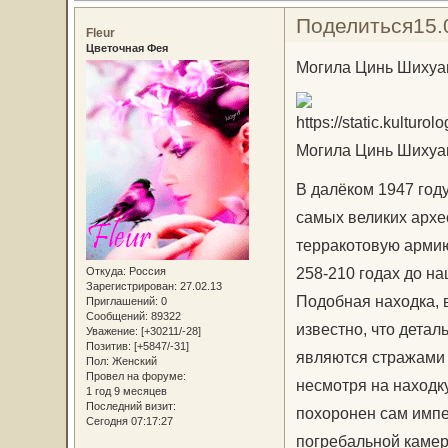
Поделиться
15.
Fleur
Цветочная Фея
Могила Цинь Шихуан
Могила Цинь Шихуан
В далёком 1947 год
самых великих архе
терракотовую арми
258-210 годах до на
Откуда:
Россия
Зарегистрирован
: 27.02.13
Подобная находка, в
Приглашений:
0
Сообщений:
89322
известно, что дета
Уважение:
[+30211/-28]
Позитив:
[+5847/-31]
являются стражами 
Пол:
Женский
Провел на форуме:
несмотря на находку
1 год 9 месяцев
Последний визит:
похоронен сам импе
Сегодня 07:17:27
погребальной камер