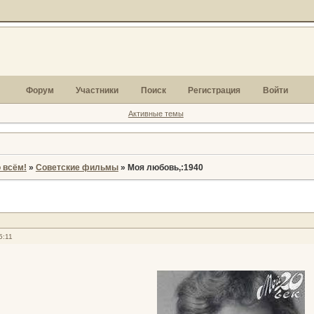
Форум
Участники
Поиск
Регистрация
Войти
Активные темы
 всём!
»
Советские фильмы
»
Моя любовь,:1940
5:11