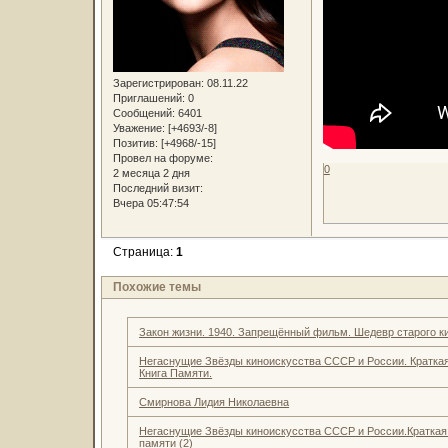
Зарегистрирован
: 08.11.22
Приглашений:
0
Сообщений:
6401
Уважение:
[+4693/-8]
Позитив:
[+4968/-15]
Провел на форуме:
0
2 месяца 2 дня
Последний визит:
Вчера 05:47:54
Страница:
1
Похожие темы
Закон жизни. 1940. Запрещённый фильм. Шедевр старого к
Негаснущие Звёзды киноискусства СССР и России. Кратка
Книга Памяти.
Смирнова Лидия Николаевна
Негаснущие Звёзды киноискусства СССР и России.Краткая
памяти (2)