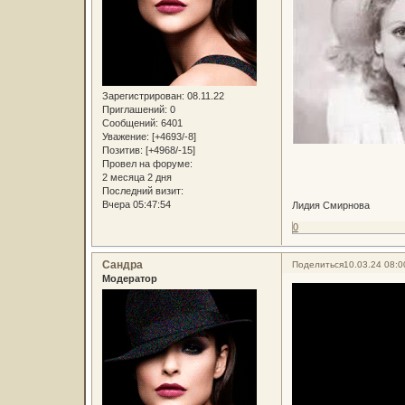
Зарегистрирован
: 08.11.22
Приглашений:
0
Сообщений:
6401
Уважение:
[+4693/-8]
Позитив:
[+4968/-15]
Провел на форуме:
2 месяца 2 дня
Последний визит:
Вчера 05:47:54
Лидия Смирнова
0
Сандра
Поделиться
10.03.24 08:0
Модератор