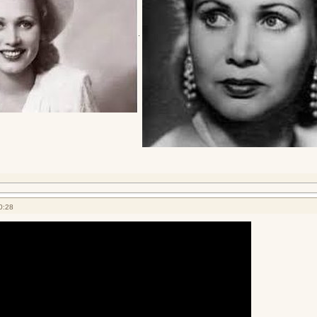
.
0:28