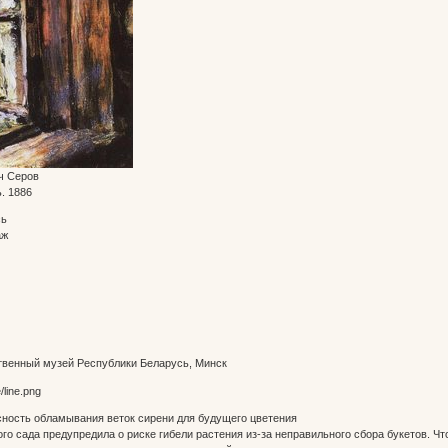
ч Серов
. 1886
сь
аж
венный музей Республики Беларусь, Минск
сность обламывания веток сирени для будущего цветения
го сада предупредила о риске гибели растения из-за неправильного сбора букетов. 