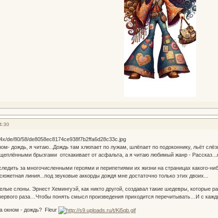
4:30
кном- дождь, я читаю...Дождь там хлюпает по лужам, шлёпает по подоконнику, льёт слё
щеплёнными брызгами отскакивает от асфальта, а я читаю любимый жанр - Рассказ...
следить за многочисленными героями и перипетиями их жизни на страницах какого-ниб
сюжетная линия...под звуковые аккорды дождя мне достаточно только этих двоих...
лые слоны. Эрнест Хемингуэй, как никто другой, создавал такие шедевры, которые р
 первого раза…Чтобы понять смысл произведения приходится перечитывать…И с каж
за окном - дождь? Fleur