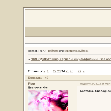
Привет, Гость!
Войдите
или
зарегистрируйтесь
.
»
"КИНОДИВА" Кино, сериалы и мультфильмы. Всё обо
Страница:
«
1
…
22
23
24
25
26
…
29
»
Болталка - 40
Fleur
Поделиться
22.02.26 01:4
Цветочная Фея
Болталка.. Свободное