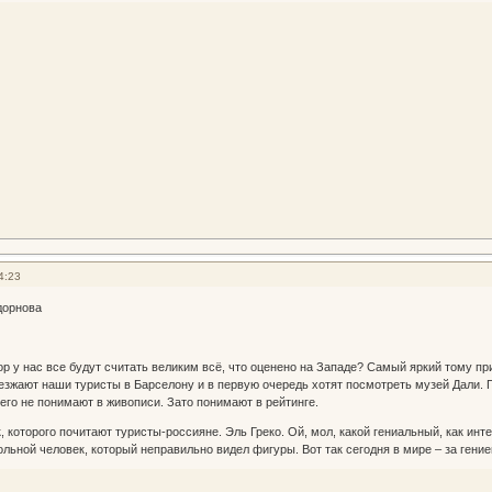
4:23
дорнова
пор у нас все будут считать великим всё, что оценено на Западе? Самый яркий тому п
езжают наши туристы в Барселону и в первую очередь хотят посмотреть музей Дали. 
го не понимают в живописи. Зато понимают в рейтинге.
 которого почитают туристы-россияне. Эль Греко. Ой, мол, какой гениальный, как инте
ольной человек, который неправильно видел фигуры. Вот так сегодня в мире – за ген