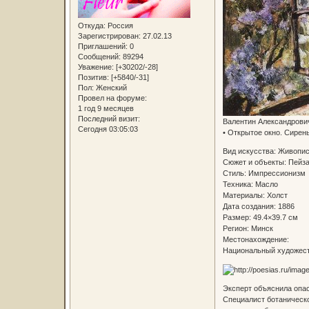
Откуда:
Россия
Зарегистрирован
: 27.02.13
Приглашений:
0
Сообщений:
89294
Уважение:
[+30202/-28]
Позитив:
[+5840/-31]
Пол:
Женский
Провел на форуме:
1 год 9 месяцев
Последний визит:
Валентин Александрови
Сегодня 03:05:03
• Открытое окно. Сирень
Вид искусства: Живопи
Сюжет и объекты: Пейз
Стиль: Импрессионизм
Техника: Масло
Материалы: Холст
Дата создания: 1886
Размер: 49.4×39.7 см
Регион: Минск
Местонахождение:
Национальный художест
Эксперт объяснила опа
Специалист ботаническо