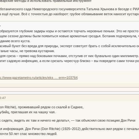
рварские методы и использовать правильный инструмент
ботанического сада Нижегородского госуниверситета Татьяна Хрынова в беседе с РИА
а ещё лучше. Всё с точностью до наоборот: грубое обламывание веток наносит кустар
"
образуются глубокие задиры коры и остаются торчать неровные пеньки. Это не просто 
щем сезоне должны были появиться новые ароматные гроздья. Ботаник подчеркнула, ч
данию всего куста.
сивый букет без вреда для природы, эксперт советует брать с собой исключительно о
таные часы, не тревожа кустарник.
для среза – прямо над боковыми почками, отступив от них буквально один миллиметр.
атит садовую инфекцию, а если срезать чересчур близко – вы повредите сами точки ро
ps://www.gazetametro.ru/articles/eks … erm=103764
6:47
on Ritchie), проживавший рядом со скалой в Сиднее,
убийц, приглашая их на чашку чая.
 сидеть, видеть их там и ничего не делать», — так объяснял свою позицию Дон Ричи
ая информация. Дон Ричи (Don Ritchie) (1925–2012) действительно жил рядом с печал
почти 50 лет спас множество людей.