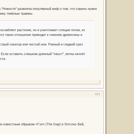
 "Новости" развеяла популярный миф о том, что сирень нужно
нику тяжёлые травмы.
ослабляет растение, но и уничтожает спящие почки, из
то такое отношение приводит к гниению древесины и
стрый секатор или чистый нож. Ровный и гладкий срез
 Если оставить слишком длинный "хвост", ветка начнёт
ста.
464
ьно известным обрывом «Гэп» (The Gap) в Уотсонс-Бей,