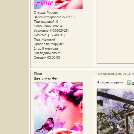
Откуда:
Россия
Зарегистрирован
: 27.02.13
Приглашений:
0
Сообщений:
89294
Уважение:
[+30202/-28]
Позитив:
[+5840/-31]
Пол:
Женский
Провел на форуме:
1 год 9 месяцев
Последний визит:
Сегодня 03:05:03
Fleur
Поделиться
04.06.26 15:2
Цветочная Фея
И снова о сирени…