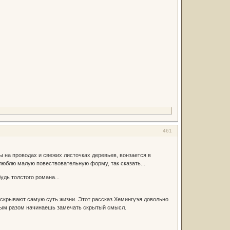
461
зы на проводах и свежих листочках деревьев, вонзается в
люблю малую повествовательную форму, так сказать...
удь толстого романа...
аскрывают самую суть жизни. Этот рассказ Хемингуэя довольно
дым разом начинаешь замечать скрытый смысл.