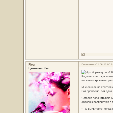
+3
Fleur
Поделиться
02.06.26 00:3
Цветочная Фея
Когда не спится, а за о
песчаные тропинки, рас
Мне сейчас не хочется 
Вот проблема, вот одна 
Сегодня перечитываю Бе
сложен к восприятию с
ЧТО вы читаете, когда 