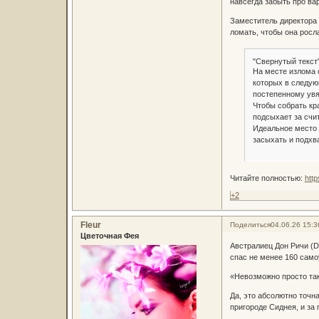
навсегда забыть про ва
Заместитель директора 
ломать, чтобы она росл
"Свернутый текст
На месте излома 
которых в следую
постепенному увя
Чтобы собрать кра
подсыхает за счи
Идеальное место 
засыхать и подхв
Читайте полностью:
htt
+2
Fleur
Поделиться
04.06.26 15:3
Цветочная Фея
Австралиец Дон Ричи (D
спас не менее 160 само
«Невозможно просто так
Да, это абсолютно точн
пригороде Сиднея, и за 