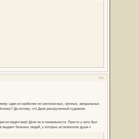
462
ример: один из наиболее не светоносных, грязных, аморальных
Почему? Да потому, что Дали раскрученный художник.
ресно видел мир! Дело не в гениальности. Просто у него был
иев выдают больных людей, у которых астигматизм души.»