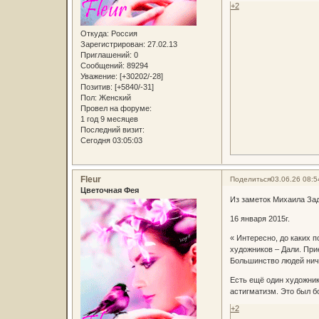
+2
Откуда:
Россия
Зарегистрирован
: 27.02.13
Приглашений:
0
Сообщений:
89294
Уважение:
[+30202/-28]
Позитив:
[+5840/-31]
Пол:
Женский
Провел на форуме:
1 год 9 месяцев
Последний визит:
Сегодня 03:05:03
Fleur
Поделиться
03.06.26 08:5
Цветочная Фея
Из заметок Михаила За
16 января 2015г.
« Интересно, до каких 
художников – Дали. При
Большинство людей ниче
Есть ещё один художник,
астигматизм. Это был б
+2