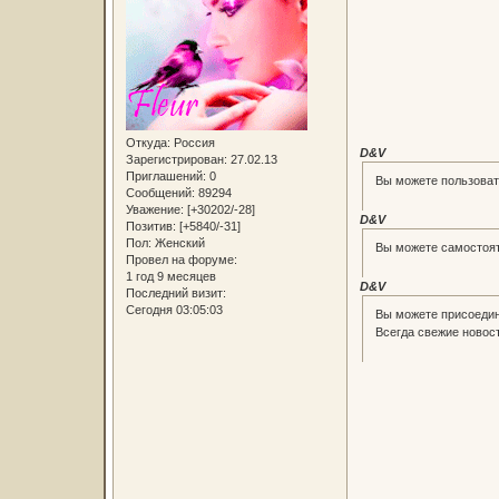
Откуда:
Россия
D&V
Зарегистрирован
: 27.02.13
Приглашений:
0
Вы можете пользоват
Сообщений:
89294
Уважение:
[+30202/-28]
D&V
Позитив:
[+5840/-31]
Пол:
Женский
Вы можете самостоят
Провел на форуме:
1 год 9 месяцев
D&V
Последний визит:
Сегодня 03:05:03
Вы можете присоедин
Всегда свежие новост