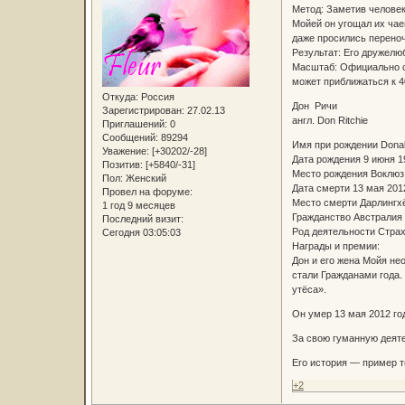
Метод: Заметив человек
Мойей он угощал их чае
даже просились переноч
Результат: Его дружелю
Масштаб: Официально сч
может приближаться к 4
Откуда:
Россия
Дон Ричи
Зарегистрирован
: 27.02.13
англ. Don Ritchie
Приглашений:
0
Сообщений:
89294
Имя при рождении Donald
Уважение:
[+30202/-28]
Дата рождения 9 июня 1
Позитив:
[+5840/-31]
Место рождения Воклюз
Пол:
Женский
Дата смерти 13 мая 2012
Провел на форуме:
Место смерти Дарлингхё
1 год 9 месяцев
Гражданство Австралия
Последний визит:
Род деятельности Страх
Сегодня 03:05:03
Награды и премии:
Дон и его жена Мойя нео
стали Гражданами года.
утёса».
Он умер 13 мая 2012 год
За свою гуманную деяте
Его история — пример т
+2