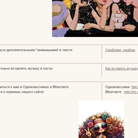
ься дополнительными "анимашками! в тексте
Смайлики, смайлы
ельно вставлять музыку в посты
Как вставить музык
иться к нам в Одноклассниках и ВКонтакте
Одноклассники
http
и о новинках нашего сайта!
ВКонтакте
http://v