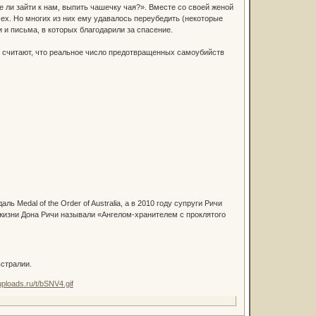
е ли зайти к нам, выпить чашечку чая?». Вместе со своей женой
сех. Но многих из них ему удавалось переубедить (некоторые
 и письма, в которых благодарили за спасение.
и считают, что реальное число предотвращенных самоубийств
 Medal of the Order of Australia, а в 2010 году супруги Ричи
 жизни Дона Ричи называли «Ангелом-хранителем с проклятого
стралии.