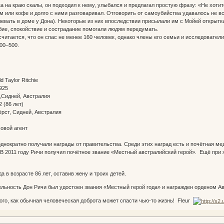
а на краю скалы, он подходил к нему, улыбался и предлагал простую фразу: «Не хотит
м или кофе и долго с ними разговаривал. Отговорить от самоубийства удавалось не в
евать в доме у Дона). Некоторые из них впоследствии присылали им с Мойей открытки
бие, спокойствие и сострадание помогали людям передумать.
итается, что он спас не менее 160 человек, однако члены его семьи и исследовател
00–500.
 Taylor Ritchie
925
,Сидней, Австралия
 (86 лет)
рст, Сидней, Австралия
овой агент
днократно получали награды от правительства. Среди этих наград есть и почётная медаль
 В 2011 году Ричи получил почётное звание «Местный австралийский герой». Ещё при
а в возрасте 86 лет, оставив жену и троих детей.
льность Дон Ричи был удостоен звания «Местный герой года» и награжден орденом Ав
ого, как обычная человеческая доброта может спасти чью-то жизнь! Fleur