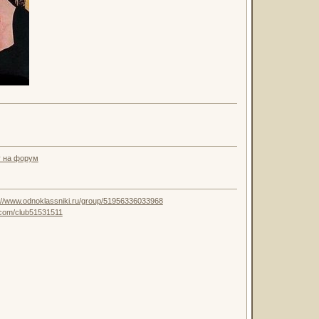
у на форум
://www.odnoklassniki.ru/group/51956336033968
k.com/club51531511