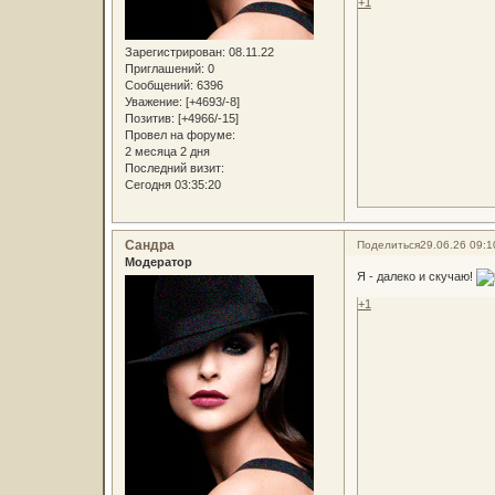
+1
Зарегистрирован
: 08.11.22
Приглашений:
0
Сообщений:
6396
Уважение:
[+4693/-8]
Позитив:
[+4966/-15]
Провел на форуме:
2 месяца 2 дня
Последний визит:
Сегодня 03:35:20
Сандра
Поделиться
29.06.26 09:1
Модератор
Я - далеко и скучаю!
+1