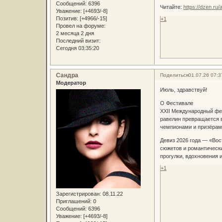
Сообщений:
6396
Читайте:
https://dzen.r
Уважение:
[+4693/-8]
Позитив:
[+4966/-15]
+1
Провел на форуме:
2 месяца 2 дня
Последний визит:
Сегодня 03:35:20
Сандра
Поделиться
01.07.26 07:3
Модератор
Июль, здравствуй!
О Фестивале
XXII Международный фе
равелин превращается 
чемпионами и призёрам
Девиз 2026 года — «Вос
сюжетов и романтически
прогулки, вдохновения 
+1
Зарегистрирован
: 08.11.22
Приглашений:
0
Сообщений:
6396
Уважение:
[+4693/-8]