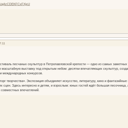
u/a/aj4zCDEKFCxFXjxU
7:11
стиваль песчаных скульптур в Петропавловской крепости — одно из самых заметных 
в масштабную выставку под открытым небом: десятки впечатляющих скульптур, созда
и международных конкурсов.
торг творчества». Экспозиция объединяет искусство, литературу, кино и фантазийные
х сцен. Здесь интересно и детям, и взрослым: юных гостей ждёт большая песочница,
и совместных впечатлений.