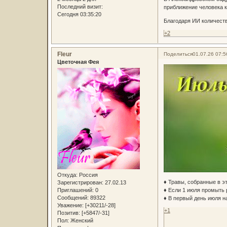
Последний визит:
приближение человека к
Сегодня 03:35:20
Благодаря ИИ количеств
+2
Fleur
Поделиться
01.07.26 07:5
Цветочная Фея
Откуда:
Россия
♦ Травы, собранные в э
Зарегистрирован
: 27.02.13
Приглашений:
0
♦ Если 1 июля промыть р
Сообщений:
89322
♦ В первый день июля н
Уважение:
[+30211/-28]
+1
Позитив:
[+5847/-31]
Пол:
Женский