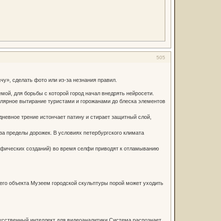
505
у», сделать фото или из-за незнания правил.
емой, для борьбы с которой город начал внедрять нейросети.
лярное вытирание туристами и горожанами до блеска элементов
невное трение истончает патину и стирает защитный слой,
за пределы дорожек. В условиях петербургского климата
ифических созданий) во время селфи приводят к отламыванию
его объекта Музеем городской скульптуры порой может уходить
усственный интеллект для видеоаналитики.Система распознает