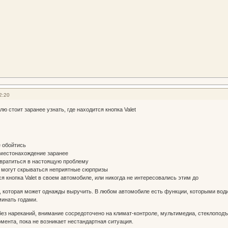
2:20
ю стоит заранее узнать, где находится кнопка Valet
е обойтись
 местонахождение заранее
евратиться в настоящую проблему
 могут скрываться неприятные сюрпризы
ся кнопка Valet в своем автомобиле, или никогда не интересовались этим до
которая может однажды выручить. В любом автомобиле есть функции, которыми водит
инать годами.
ез нареканий, внимание сосредоточено на климат-контроле, мультимедиа, стеклопод
омента, пока не возникает нестандартная ситуация.