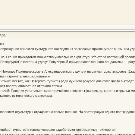
7:33
зм» —
овреждение объектов культурного наследия из-за желания прикоснуться к ним «на удач
е на 1 кв. км приходится множество уникальных скульптур, это стало настоящей пробл
-ПетербургеПозолота на удачу: Популярный пример неосознанного вандализма — регу
е Николаю Пржевальскому в Александровском саду или на скульптурах грифонов. Ежед
нает стремительно разрушаться.
В таких местах, как Петергоф, туристы ради лучшего ракурса для фото часто выходят 
ает восстанавливаться от такого потока.
талей: Попытки ухватиться за исторические элементы (например, хвосты и крылья м
ждению исторического материала.
овением скульптуры страдают не только внешне. На реставрацию одного пострадавш
рба от туристов в городе успешно задействуют современные технологии:
 и на других знаковых локациях установлены умные камеры, которые используют иск