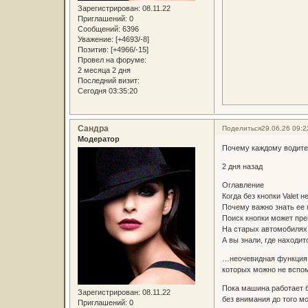
Зарегистрирован
: 08.11.22
Приглашений:
0
Сообщений:
6396
Уважение:
[+4693/-8]
Позитив:
[+4966/-15]
Провел на форуме:
2 месяца 2 дня
Последний визит:
Сегодня 03:35:20
Сандра
Поделиться
29.06.26 09:2
Модератор
Почему каждому водител
2 дня назад
Оглавление
Когда без кнопки Valet н
Почему важно знать ее
Поиск кнопки может пр
На старых автомобилях
А вы знали, где находит
…неочевидная функция, 
которых можно не вспом
Пока машина работает б
Зарегистрирован
: 08.11.22
без внимания до того м
Приглашений:
0