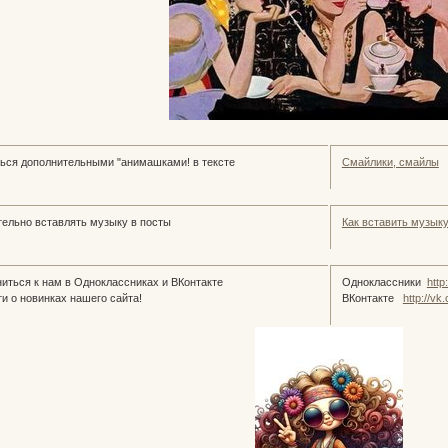
ься дополнительными "анимашками! в тексте
Смайлики, смайлы
ельно вставлять музыку в посты
Как вставить музык
иться к нам в Одноклассниках и ВКонтакте
Одноклассники
http
и о новинках нашего сайта!
ВКонтакте
http://v