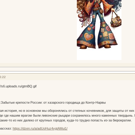
5:22
:Забытые крепости России: от хазарского городища до Контр-Нарвы
ная история, но в основном мы оборонялись от степных кочевников, для защиты от ни
е где нашим врагом были ливонские рыцари сохранилось много каменных твердынь. П
 Какие-то из них далеко от крупных городов, куда-то трудно попасть из-за бюрократии.
рассказ:
https://dzen.ru/a/adUoHuz4vgtAMui1/