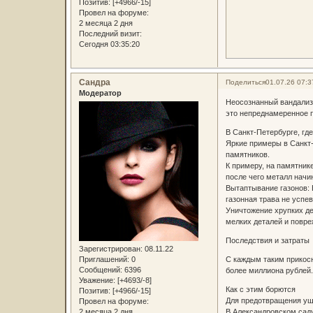
Позитив:
[+4966/-15]
Провел на форуме:
2 месяца 2 дня
Последний визит:
Сегодня 03:35:20
Сандра
Поделиться
01.07.26 07:3
Модератор
Неосознанный вандали
это непреднамеренное п
В Санкт-Петербурге, гд
Яркие примеры в Санкт
памятников.
К примеру, на памятник
после чего металл начи
Вытаптывание газонов: 
газонная трава не успев
Уничтожение хрупких де
мелких деталей и повре
Последствия и затраты
Зарегистрирован
: 08.11.22
Приглашений:
0
С каждым таким прикосн
Сообщений:
6396
более миллиона рублей.
Уважение:
[+4693/-8]
Как с этим борются
Позитив:
[+4966/-15]
Для предотвращения уще
Провел на форуме:
2 месяца 2 дня
В Александровском саду