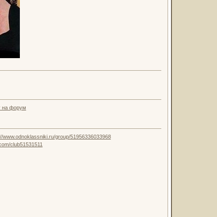
у на форум
://www.odnoklassniki.ru/group/51956336033968
k.com/club51531511