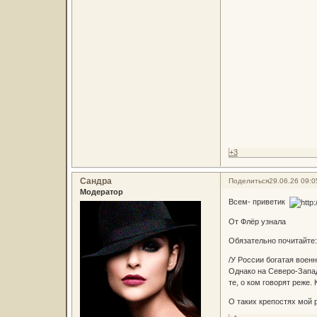
+3
Сандра
Поделиться
29.06.26 09:0
Модератор
Всем- приветик
От Флёр узнала
Обязательно почитайте:
/У России богатая воен
Однако на Северо-Запад
те, о ком говорят реже.
О таких крепостях мой 