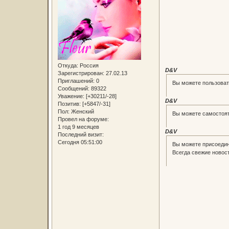
Откуда:
Россия
D&V
Зарегистрирован
: 27.02.13
Приглашений:
0
Вы можете пользоват
Сообщений:
89322
Уважение:
[+30211/-28]
D&V
Позитив:
[+5847/-31]
Пол:
Женский
Вы можете самостоят
Провел на форуме:
1 год 9 месяцев
D&V
Последний визит:
Сегодня 05:51:00
Вы можете присоедин
Всегда свежие новост