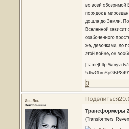
во всей обозримой 
порядок в мироздани
дошла до Земли. Пок
Вселенной зависит 
озабоченного прост
же, девочками, до п
этой войне, он вооб
[frame]http:////myvi
5JfwGbmSpGBP849Y
0
Поделиться
20.
Инь-Янь
Воительница
Трансформеры 2
(Transformers: Reveng