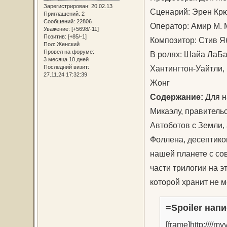
Зарегистрирован
: 20.02.13
Сценарий: Эрен К
Приглашений:
2
Сообщений:
22806
Оператор: Амир М.
Уважение:
[+5698/-11]
Позитив:
[+85/-1]
Композитор: Стив 
Пол:
Женский
Провел на форуме:
В ролях: Шайа ЛаБа
3 месяца 10 дней
Хантингтон-Уайтли, 
Последний визит:
27.11.24 17:32:39
Жонг
Содержание:
Для н
Микаэлу, правитель
Автоботов с Земли,
Фоллена, десептико
нашей планете с со
части трилогии на э
которой хранит не 
=Spoiler напи
[frame]http:///