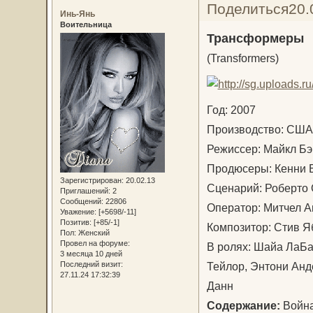
Поделиться
20.
Инь-Янь
Воительница
Трансформеры
(Transformers)
Год: 2007
Производство: С
Режиссер: Майкл 
Продюсеры: Кенни 
Зарегистрирован
: 20.02.13
Сценарий: Роберто
Приглашений:
2
Сообщений:
22806
Оператор: Митчел
Уважение:
[+5698/-11]
Позитив:
[+85/-1]
Композитор: Стив 
Пол:
Женский
Провел на форуме:
В ролях: Шайа ЛаБа
3 месяца 10 дней
Тейлор, Энтони Анд
Последний визит:
27.11.24 17:32:39
Данн
Содержание:
Война