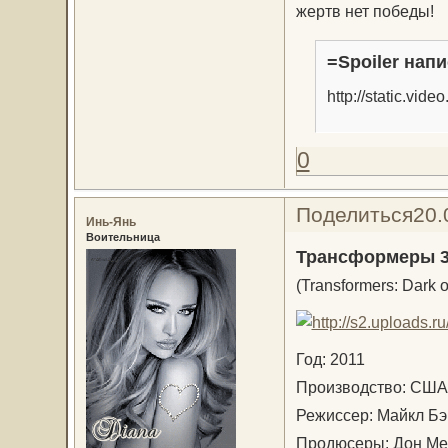
жертв нет победы!
=Spoiler напи
http://static.vid
0
Поделиться
20.
Инь-Янь
Воительница
Трансформеры 3
(Transformers: Dark o
Год: 2011
Производство: С
Режиссер: Майкл 
Продюсеры: Дон Ме