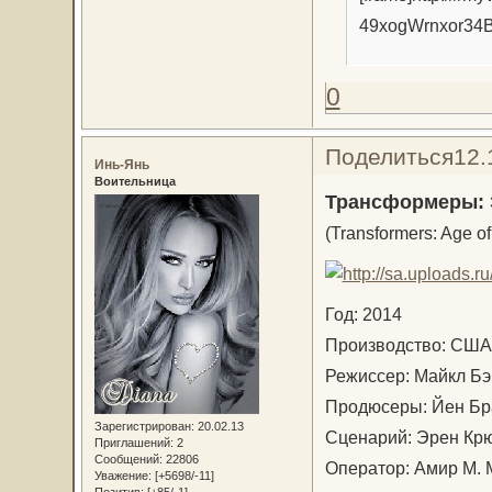
49xogWrnxor34B
0
Поделиться
12.
Инь-Янь
Воительница
Трансформеры: 
(Transformers: Age of
Год: 2014
Производство: С
Режиссер: Майкл 
Продюсеры: Йен Бр
Зарегистрирован
: 20.02.13
Сценарий: Эрен К
Приглашений:
2
Сообщений:
22806
Оператор: Амир М.
Уважение:
[+5698/-11]