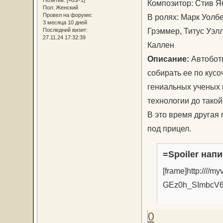
Позитив:
[+85/-1]
Композитор: Стив 
Пол:
Женский
Провел на форуме:
В ролях: Марк Уолбе
3 месяца 10 дней
Грэммер, Титус Уэл
Последний визит:
27.11.24 17:32:39
Каллен
Описание:
Автоботы
собирать ее по кус
гениальных ученых 
технологии до такой
В это время другая
под прицел.
=Spoiler напи
[frame]http://
GEz0h_SImbcV6
0