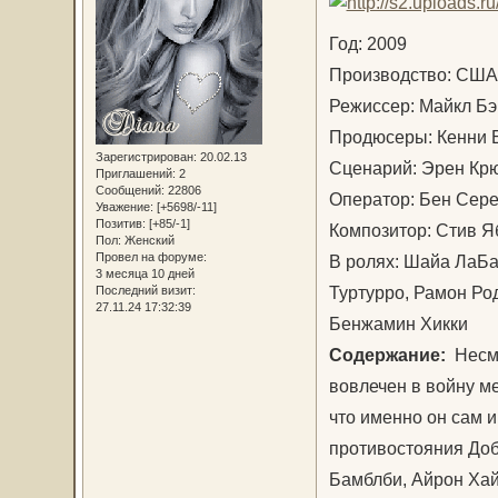
Год: 2009
Производство: С
Режиссер: Майкл 
Продюсеры: Кенни 
Зарегистрирован
: 20.02.13
Сценарий: Эрен Крю
Приглашений:
2
Сообщений:
22806
Оператор: Бен Се
Уважение:
[+5698/-11]
Позитив:
[+85/-1]
Композитор: Стив 
Пол:
Женский
Провел на форуме:
В ролях: Шайа ЛаБа
3 месяца 10 дней
Туртурро, Рамон Род
Последний визит:
27.11.24 17:32:39
Бенжамин Хикки
Содержание:
Несмо
вовлечен в войну м
что именно он сам 
противостояния Добр
Бамблби, Айрон Хай