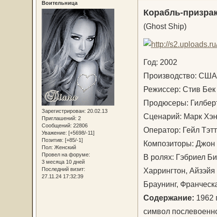
Воительница
Корабль-призра
(Ghost Ship)
Год: 2002
Производство: СШ
Режиссер: Стив Бе
Продюсеры: Гилбер
Зарегистрирован
: 20.02.13
Сценарий: Марк Хэ
Приглашений:
2
Сообщений:
22806
Оператор: Гейл Тэ
Уважение:
[+5698/-11]
Позитив:
[+85/-1]
Композиторы: Джон
Пол:
Женский
Провел на форуме:
В ролях: Гэбриел Б
3 месяца 10 дней
Харрингтон, Айзэйя
Последний визит:
27.11.24 17:32:39
Браунинг, Франческ
Содержание:
1962 
символ послевоенно