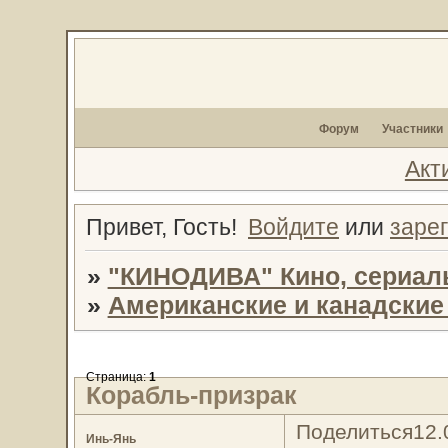
Форум
Участники
Акт
Привет, Гость!
Войдите
или
заре
»
"КИНОДИВА" Кино, сериал
»
Американские и канадски
Страница:
1
Корабль-призрак
Поделиться
12.
Инь-Янь