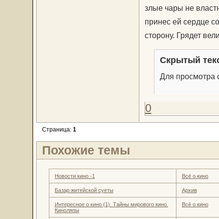
злые чары не властн
принес ей сердце с
сторону. Грядет вел
Скрытый тек
Для просмотра с
0
Страница:
1
Похожие темы
Новости кино -1
Всё о кино
Базар житейской суеты
Архив
Интересное о кино (1). Тайны мирового кино.
Всё о кино
Киноляпы