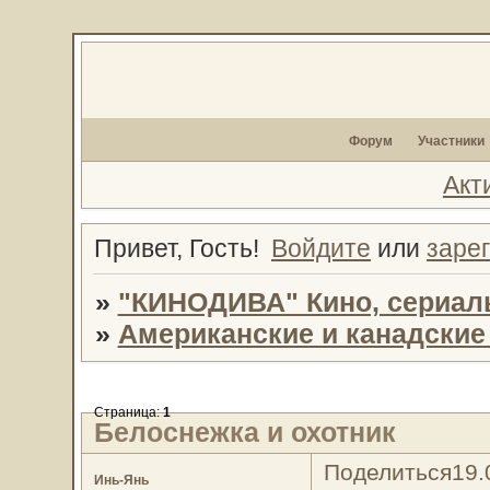
Форум
Участники
Акт
Привет, Гость!
Войдите
или
заре
»
"КИНОДИВА" Кино, сериал
»
Американские и канадски
Страница:
1
Белоснежка и охотник
Поделиться
19.
Инь-Янь