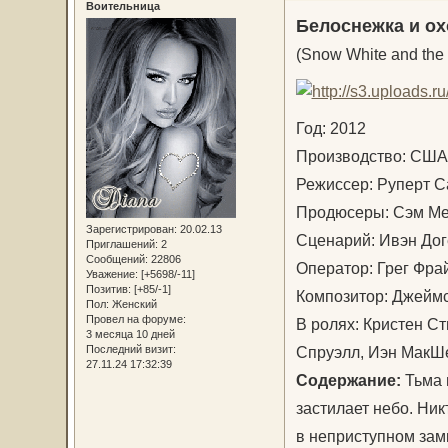
Воительница
Белоснежка и ох
(Snow White and the
Год: 2012
Производство: С
Режиссер: Руперт 
Продюсеры: Сэм Ме
Зарегистрирован
: 20.02.13
Сценарий: Ивэн Дог
Приглашений:
2
Сообщений:
22806
Оператор: Грег Фр
Уважение:
[+5698/-11]
Позитив:
[+85/-1]
Композитор: Джейм
Пол:
Женский
Провел на форуме:
В ролях: Кристен С
3 месяца 10 дней
Спруэлл, Иэн МакШе
Последний визит:
27.11.24 17:32:39
Содержание:
Тьма 
застилает небо. Ник
в неприступном зам