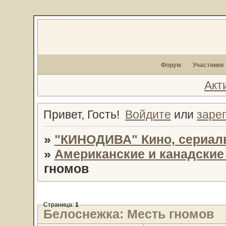
Форум
Участники
Акт
Привет, Гость!
Войдите
или
заре
»
"КИНОДИВА" Кино, сериал
»
Американские и канадски
гномов
Страница:
1
Белоснежка: Месть гномов