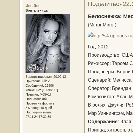
Поделиться
22.
Инь-Янь
Воительница
Белоснежка: Ме
(Mirror Mirror)
Год: 2012
Производство: С
Режиссер: Тарсем
Продюсеры: Берни 
Зарегистрирован
: 20.02.13
Сценарий: Мелисса
Приглашений:
2
Сообщений:
22806
Оператор: Брендан
Уважение:
[+5698/-11]
Позитив:
[+85/-1]
Композитор: Алан 
Пол:
Женский
Провел на форуме:
В ролях: Джулия Ро
3 месяца 10 дней
Мэр Уиннингхэм, Ма
Последний визит:
27.11.24 17:32:39
Содержание:
Злая 
Принца, хитростью 