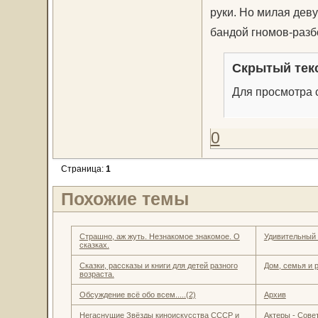
руки. Но милая деву
бандой гномов-разб
Скрытый тек
Для просмотра с
0
Страница:
1
Похожие темы
Страшно, аж жуть. Незнакомое знакомое. О
Удивительный
сказках.
Сказки, рассказы и книги для детей разного
Дом, семья и 
возраста.
Обсуждение всё обо всем.....(2)
Архив
Негаснущие Звёзды киноискусства СССР и
Актеры - Совет