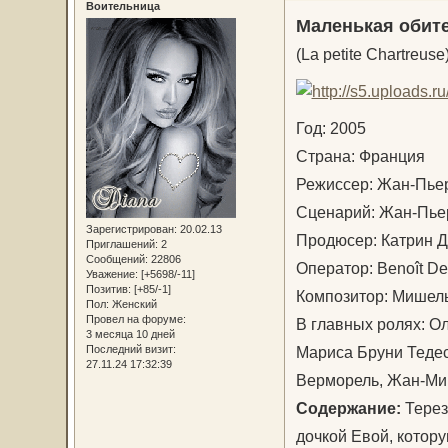
Воительница
Маленькая обит
(La petite Chartreuse
Год: 2005
Страна: Франция
Режиссер: Жан-Пье
Сценарий: Жан-Пье
Зарегистрирован
: 20.02.13
Продюсер: Катрин Д
Приглашений:
2
Сообщений:
22806
Оператор: Benoît De
Уважение:
[+5698/-11]
Позитив:
[+85/-1]
Композитор: Мишел
Пол:
Женский
Провел на форуме:
В главных ролях: О
3 месяца 10 дней
Мариса Бруни Тедес
Последний визит:
27.11.24 17:32:39
Верморель, Жан-Миш
Содержание:
Терез
дочкой Евой, котору