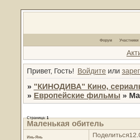
Форум
Участники
Акт
Привет, Гость!
Войдите
или
заре
»
"КИНОДИВА" Кино, сериал
»
Европейские фильмы
»
Ма
Страница:
1
Маленькая обитель
Поделиться
12.
Инь-Янь