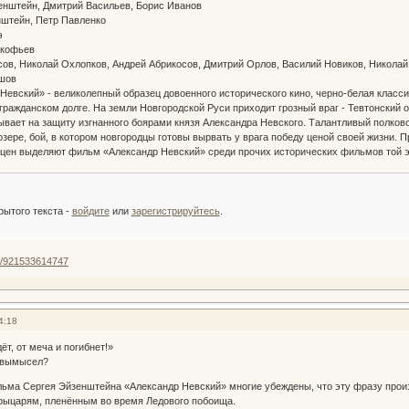
енштейн, Дмитрий Васильев, Борис Иванов
нштейн, Петр Павленко
сэ
окофьев
сов, Николай Охлопков, Андрей Абрикосов, Дмитрий Орлов, Василий Новиков, Никола
ршов
Невский» - великолепный образец довоенного исторического кино, черно-белая класс
гражданском долге. На земли Новгородской Руси приходит грозный враг - Тевтонский 
ывает на защиту изгнанного боярами князя Александра Невского. Талантливый полков
озере, бой, в котором новгородцы готовы вырвать у врага победу ценой своей жизни.
сцен выделяют фильм «Александр Невский» среди прочих исторических фильмов той э
:
рытого текста -
войдите
или
зарегистрируйтесь
.
eo/921533614747
4:18
ёт, от меча и погибнет!»
 вымысел?
ьма Сергея Эйзенштейна «Александр Невский» многие убеждены, что эту фразу произ
рыцарям, пленённым во время Ледового побоища.