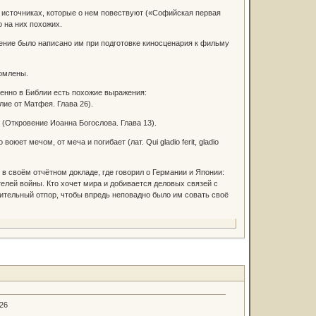
 источниках, которые о нем повествуют («Софийская первая
о на них похожих.
ение было написано им при подготовке киносценария к фильму
домлены.
менно в Библии есть похожие выражения:
лие от Матфея. Глава 26).
. (Откровение Иоанна Богослова. Глава 13).
т мечом, от меча и погибает (лат. Qui gladio ferit, gladio
в своём отчётном докладе, где говорил о Германии и Японии:
телей войны. Кто хочет мира и добивается деловых связей с
ушительный отпор, чтобы впредь неповадно было им совать своё
.26