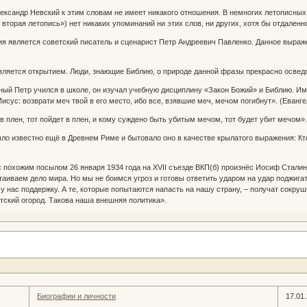
ександр Невский к этим словам не имеет никакого отношения. В немногих летописных
вторая летопись») нет никаких упоминаний ни этих слов, ни других, хотя бы отдаленн
я является советский писатель и сценарист Петр Андреевич Павленко. Данное выраж
вляется открытием. Люди, знающие Библию, о природе данной фразы прекрасно осве
 юный Петр учился в школе, он изучал учебную дисциплину «Закон Божий» и Библию. И
Иисус: возврати меч твой в его место, ибо все, взявшие меч, мечом погибнут». (Еванге
в плен, тот пойдет в плен, и кому суждено быть убитым мечом, тот будет убит мечом»
 известно ещё в Древнем Риме и бытовало оно в качестве крылатого выражения: Кто воюе
с похожим посылом 26 января 1934 года на XVII съезде ВКП(б) произнёс Иосиф Сталин 
таиваем дело мира. Но мы не боимся угроз и готовы ответить ударом на удар поджига
т у нас поддержку. А те, которые попытаются напасть на нашу страну, – получат сокр
тский огород. Такова наша внешняя политика».
Биографии и личности
17.01