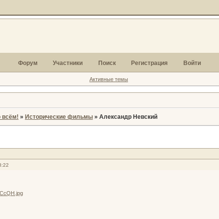
Форум
Участники
Поиск
Регистрация
Войти
Активные темы
 всём!
»
Исторические фильмы
»
Александр Невский
8:22