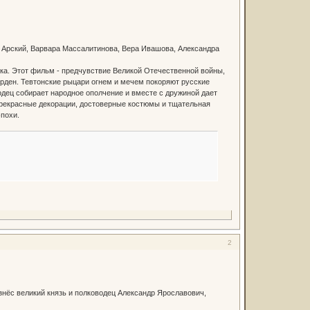
й Арский, Варвара Массалитинова, Вера Ивашова, Александра
ика. Этот фильм - предчувствие Великой Отечественной войны,
орден. Тевтонские рыцари огнем и мечем покоряют русские
одец собирает народное ополчение и вместе с дружиной дает
 Прекрасные декорации, достоверные костюмы и тщательная
похи.
2
нёс великий князь и полководец Александр Ярославович,