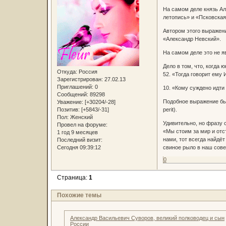
На самом деле князь Ал
летопись» и «Псковская 
Автором этого выражени
«Александр Невский».
На самом деле это не я
Дело в том, что, когда
Откуда:
Россия
52. «Тогда говорит ему 
Зарегистрирован
: 27.02.13
Приглашений:
0
10. «Кому суждено идти 
Сообщений:
89298
Подобное выражение было
Уважение:
[+30204/-28]
Позитив:
[+5843/-31]
perit).
Пол:
Женский
Удивительно, но фразу 
Провел на форуме:
«Мы стоим за мир и отс
1 год 9 месяцев
нами, тот всегда найдё
Последний визит:
Сегодня 09:39:12
свиное рыло в наш сове
0
Страница:
1
Похожие темы
Александр Васильевич Суворов, великий полководец и сын
России