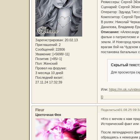
Режиссеры: Сергей Эйз
Сценарий: Сергей Эйзе
Оператор: Эдуард Тис
Композитор: Сергей Пр
В ролях: Николай Черка
Данилова, Владимир Е
Описание:
«Александр 
фильм о патриотизме и 
Зарегистрирован
: 20.02.13
земли. И Новгород приз
Приглашений:
2
врагам бой на Чудском 
Сообщений:
22806
постановка батальных 
Уважение:
[+5698/-11]
Позитив:
[+85/-1]
Пол:
Женский
Скрытый текст
Провел на форуме:
Для просмотра ск
3 месяца 10 дней
Последний визит:
27.11.24 17:32:39
Или:
https://m.ok.ru/vid
0
Fleur
Поделиться
31.08.25 09:3
Цветочная Фея
«Кто с мечом к нам прид
Исторический факт или
После легендарного фил
обращаясь к немецким 