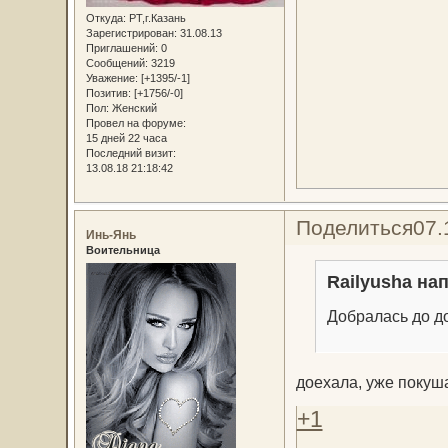
Откуда:
РТ,г.Казань
Зарегистрирован
: 31.08.13
Приглашений:
0
Сообщений:
3219
Уважение:
[+1395/-1]
Позитив:
[+1756/-0]
Пол:
Женский
Провел на форуме:
15 дней 22 часа
Последний визит:
13.08.18 21:18:42
Поделиться
07.
Инь-Янь
Воительница
Railyusha нап
Добралась до д
доехала, уже покуш
+1