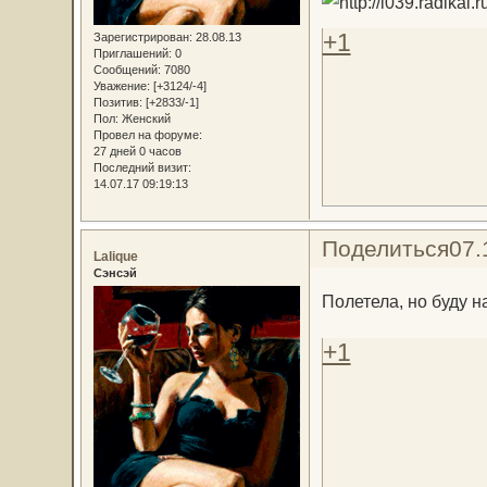
+1
Зарегистрирован
: 28.08.13
Приглашений:
0
Сообщений:
7080
Уважение:
[+3124/-4]
Позитив:
[+2833/-1]
Пол:
Женский
Провел на форуме:
27 дней 0 часов
Последний визит:
14.07.17 09:19:13
Поделиться
07.
Lalique
Сэнсэй
Полетела, но буду н
+1