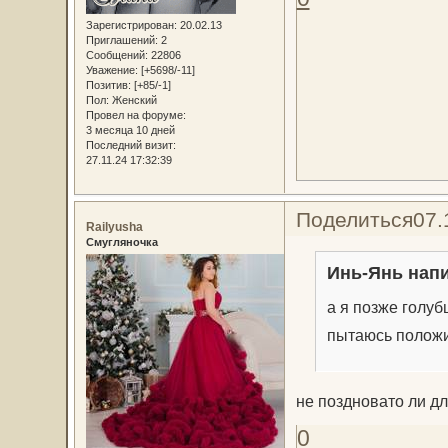
Зарегистрирован
: 20.02.13
Приглашений:
2
Сообщений:
22806
Уважение:
[+5698/-11]
Позитив:
[+85/-1]
Пол:
Женский
Провел на форуме:
3 месяца 10 дней
Последний визит:
27.11.24 17:32:39
Поделиться
07.
Railyusha
Смугляночка
Инь-Янь напи
а я позже голуб
пытаюсь полож
не поздновато ли дл
0