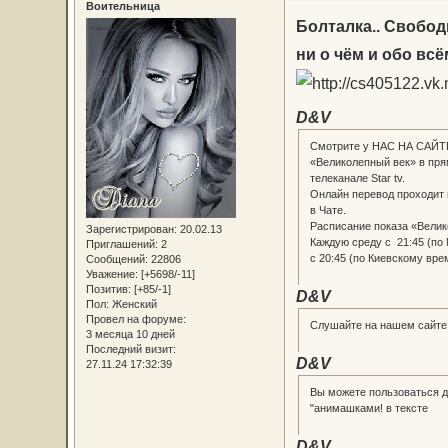
Воительница
Болталка.. Свобо
ни о чём и обо всё
D&V
Смотрите у НАС НА САЙТЕ
«Великолепный век» в пр
телеканале Star tv.
Онлайн перевод проходит 
в Чате.
Расписание показа «Велик
Зарегистрирован
: 20.02.13
Каждую среду с 21:45 (по
Приглашений:
2
с 20:45 (по Киевскому вре
Сообщений:
22806
Уважение:
[+5698/-11]
Позитив:
[+85/-1]
D&V
Пол:
Женский
Провел на форуме:
Слушайте на нашем сайт
3 месяца 10 дней
Последний визит:
D&V
27.11.24 17:32:39
Вы можете пользоваться 
"анимашками! в тексте
D&V