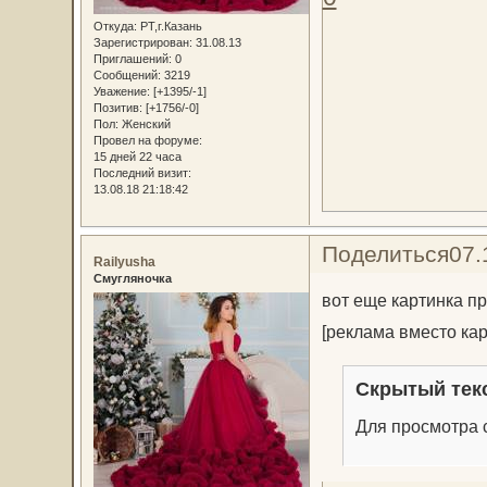
Откуда:
РТ,г.Казань
Зарегистрирован
: 31.08.13
Приглашений:
0
Сообщений:
3219
Уважение:
[+1395/-1]
Позитив:
[+1756/-0]
Пол:
Женский
Провел на форуме:
15 дней 22 часа
Последний визит:
13.08.18 21:18:42
Поделиться
07.
Railyusha
Смугляночка
вот еще картинка п
[реклама вместо ка
Скрытый тек
Для просмотра с