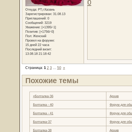
0
Откуда:
РТ,г.Казань
Зарегистрирован
: 31.08.13
Приглашений:
0
Сообщений:
3219
Уважение:
[+1395/-1]
Позитив:
[+1756/-0]
Пол:
Женский
Провел на форуме:
15 дней 22 часа
Последний визит:
13.08.18 21:18:42
Страница:
1
2
3
…
50
»
Похожие темы
«Болталка-36
Архив
Болталка - 40
Форум для об
Болталка - 41
Форум для об
Болталка-37
Форум для об
Болталка-38
Архив