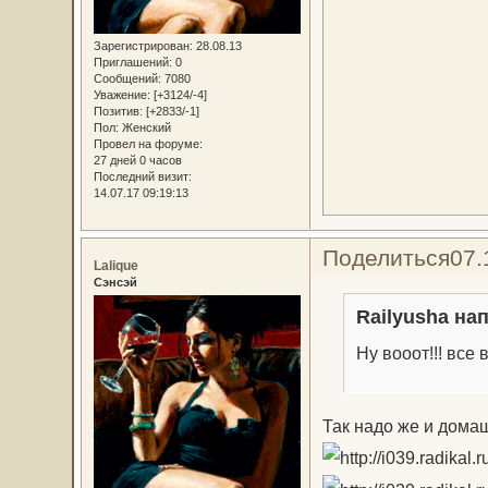
Зарегистрирован
: 28.08.13
Приглашений:
0
Сообщений:
7080
Уважение:
[+3124/-4]
Позитив:
[+2833/-1]
Пол:
Женский
Провел на форуме:
27 дней 0 часов
Последний визит:
14.07.17 09:19:13
Поделиться
07.
Lalique
Сэнсэй
Railyusha нап
Ну вооот!!! все
Так надо же и домаш