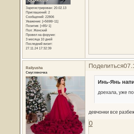
Зарегистрирован
: 20.02.13
Приглашений:
2
Сообщений:
22806
Уважение:
[+5698/-11]
Позитив:
[+85/-1]
Пол:
Женский
Провел на форуме:
3 месяца 10 дней
Последний визит:
27.11.24 17:32:39
Поделиться
07.
Railyusha
Смугляночка
Инь-Янь напи
доехала, уже по
девчонки все разбе
0