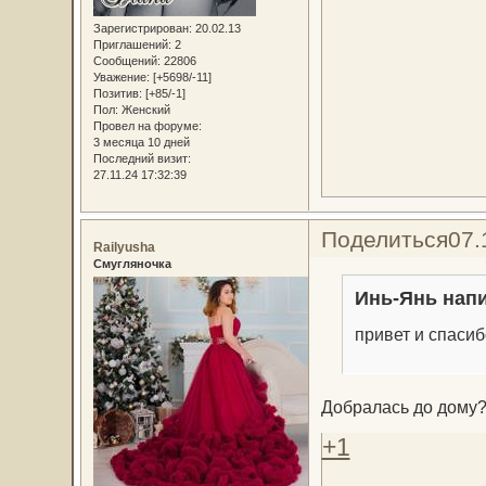
Зарегистрирован
: 20.02.13
Приглашений:
2
Сообщений:
22806
Уважение:
[+5698/-11]
Позитив:
[+85/-1]
Пол:
Женский
Провел на форуме:
3 месяца 10 дней
Последний визит:
27.11.24 17:32:39
Поделиться
07.
Railyusha
Смугляночка
Инь-Янь напи
привет и спаси
Добралась до дому
+1