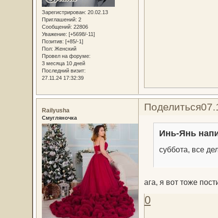
Зарегистрирован
: 20.02.13
Приглашений:
2
Сообщений:
22806
Уважение:
[+5698/-11]
Позитив:
[+85/-1]
Пол:
Женский
Провел на форуме:
3 месяца 10 дней
Последний визит:
27.11.24 17:32:39
Поделиться
07.
Railyusha
Смугляночка
Инь-Янь напи
суббота, все де
ага, я вот тоже пос
0