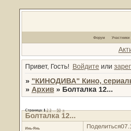
Форум
Участники
Акт
Привет, Гость!
Войдите
или
заре
»
"КИНОДИВА" Кино, сериал
»
Архив
»
Болталка 12...
Страница:
1
2
3
…
50
»
Болталка 12...
Поделиться
07.
Инь-Янь