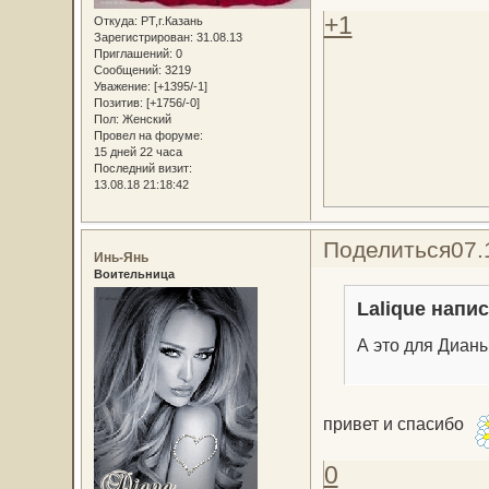
+1
Откуда:
РТ,г.Казань
Зарегистрирован
: 31.08.13
Приглашений:
0
Сообщений:
3219
Уважение:
[+1395/-1]
Позитив:
[+1756/-0]
Пол:
Женский
Провел на форуме:
15 дней 22 часа
Последний визит:
13.08.18 21:18:42
Поделиться
07.
Инь-Янь
Воительница
Lalique напис
А это для Дианы!
привет и спасибо
0