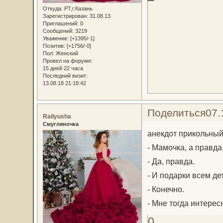
Откуда:
РТ,г.Казань
Зарегистрирован
: 31.08.13
Приглашений:
0
Сообщений:
3219
Уважение:
[+1395/-1]
Позитив:
[+1756/-0]
Пол:
Женский
Провел на форуме:
15 дней 22 часа
Последний визит:
13.08.18 21:18:42
Поделиться
07.
Railyusha
Смугляночка
анекдот прикольный
- Мамочка, а правда
- Да, правда.
- И подарки всем де
- Конечно.
- Мне тогда интерес
0