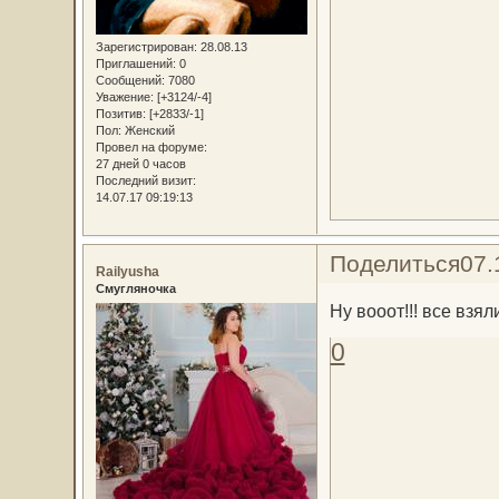
Зарегистрирован
: 28.08.13
Приглашений:
0
Сообщений:
7080
Уважение:
[+3124/-4]
Позитив:
[+2833/-1]
Пол:
Женский
Провел на форуме:
27 дней 0 часов
Последний визит:
14.07.17 09:19:13
Поделиться
07.
Railyusha
Смугляночка
Ну вооот!!! все взя
0