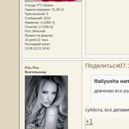
Откуда:
РТ,г.Казань
Зарегистрирован
: 31.08.13
Приглашений:
0
Сообщений:
3219
Уважение:
[+1395/-1]
Позитив:
[+1756/-0]
Пол:
Женский
Провел на форуме:
15 дней 22 часа
Последний визит:
13.08.18 21:18:42
Поделиться
07.
Инь-Янь
Воительница
Railyusha нап
девчонки все р
суббота, все делам
+1