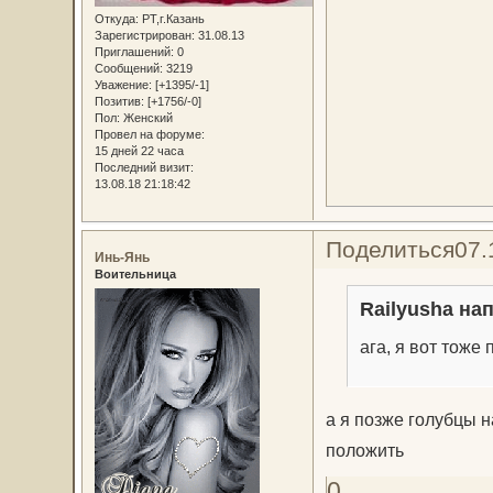
Откуда:
РТ,г.Казань
Зарегистрирован
: 31.08.13
Приглашений:
0
Сообщений:
3219
Уважение:
[+1395/-1]
Позитив:
[+1756/-0]
Пол:
Женский
Провел на форуме:
15 дней 22 часа
Последний визит:
13.08.18 21:18:42
Поделиться
07.
Инь-Янь
Воительница
Railyusha нап
ага, я вот тоже
а я позже голубцы н
положить
0