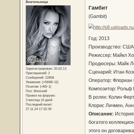
Воительница
Гамбит
(Gambit)
Год: 2013
Производство: С
Режиссер: Майкл 
Продюсеры: Майк Л
Зарегистрирован
: 20.02.13
Сценарий: Итан Ко
Приглашений:
2
Сообщений:
22806
Оператор: Флориан
Уважение:
[+5698/-11]
Позитив:
[+85/-1]
Композитор: Рольф
Пол:
Женский
Провел на форуме:
В ролях: Колин Ферт
3 месяца 10 дней
Клорис Личмен, Анн
Последний визит:
27.11.24 17:32:39
Описание:
История 
богатого коллекцио
этого он договарива