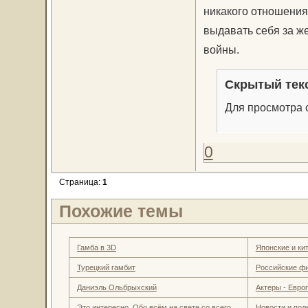
никакого отношения 
выдавать себя за ж
войны.
Скрытый тек
Для просмотра с
0
Страница:
1
Похожие темы
Гамба в 3D
Японские и к
Турецкий гамбит
Российские ф
Даниэль Ольбрыхский
Актеры - Евро
Это интересно. Обо всём на свете со всего
Новости и пол