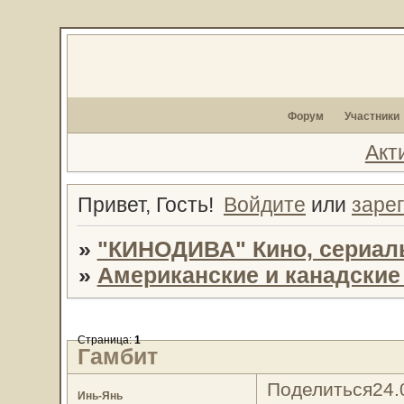
Форум
Участники
Акт
Привет, Гость!
Войдите
или
заре
»
"КИНОДИВА" Кино, сериал
»
Американские и канадски
Страница:
1
Гамбит
Поделиться
24.
Инь-Янь