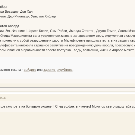
омберг
ара Брэдшоу, Дон Хан
ртон, Джо Ринальди, Уинстон Хиблер
р
ьютон Ховард
ли, Эль Фаннинг, Шарлто Копли, Сэм Райли, Имелда Стонтон, Джуно Темпл, Лесли Мэн
ница Малефисента вела уединенную жизнь в зачарованном лесу, окруженная сказочн
е принесли с собой разрушение и хаос, и Малефисенте пришлось встать на защиту с
лефисента наложила страшное заклятие на новорожденную дочь короля, прекрасную Ав
омневаться в правильности своего поступка - ведь, возможно, именно Аврора может 
:
рытого текста -
войдите
или
зарегистрируйтесь
.
3:14
ше смотреть на большом экране!!! Спец эффекты - нечто! Монитор свего масштаба зр