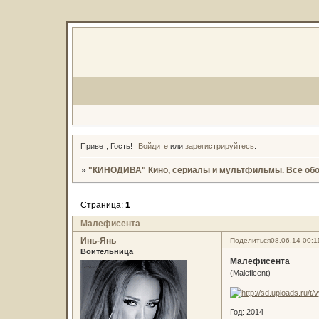
Привет, Гость!
Войдите
или
зарегистрируйтесь
.
»
"КИНОДИВА" Кино, сериалы и мультфильмы. Всё обо
Страница:
1
Малефисента
Инь-Янь
Поделиться
08.06.14 00:1
Воительница
Малефисента
(Maleficent)
Год: 2014