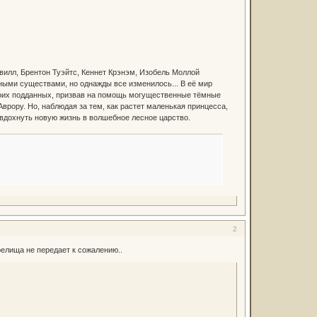
вилл, Брентон Туэйтс, Кеннет Крэнэм, Изобель Моллой
ыми существами, но однажды все изменилось... В её мир
воих подданных, призвав на помощь могущественные тёмные
рору. Но, наблюдая за тем, как растет маленькая принцесса,
вдохнуть новую жизнь в волшебное лесное царство.
2
елища не передает к сожалению..