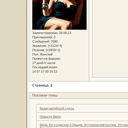
Зарегистрирован
: 28.08.13
Приглашений:
0
Сообщений:
7080
Уважение:
[+3124/-4]
Позитив:
[+2833/-1]
Пол:
Женский
Провел на форуме:
27 дней 0 часов
Последний визит:
14.07.17 09:19:13
Страница:
1
Похожие темы
Базар житейской суеты
Новости Мира
Мода. Её создатели-3 Имидж. Исторический костюм. Истор