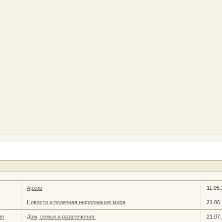
Архив
11.05.
Новости и полезная информация мира
21.06
ия
Дом, семья и развлечения.
21.07