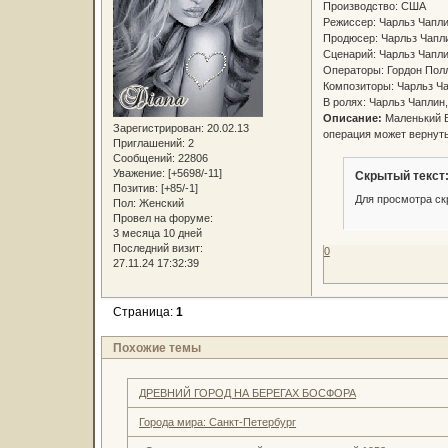
Производство: США
Режиссер: Чарльз Чап
Продюсер: Чарльз Чап
Сценарий: Чарльз Чапли
Операторы: Гордон Пол
Композиторы: Чарльз Ч
В ролях: Чарльз Чаплин
Описание:
Маленький Б
Зарегистрирован
: 20.02.13
операция может вернуть
Приглашений:
2
Сообщений:
22806
Уважение:
[+5698/-11]
Скрытый текст
Позитив:
[+85/-1]
Для просмотра ск
Пол:
Женский
Провел на форуме:
3 месяца 10 дней
Последний визит:
0
27.11.24 17:32:39
Страница:
1
Похожие темы
ДРЕВНИЙ ГОРОД НА БЕРЕГАХ БОСФОРА
Города мира: Санкт-Петербург