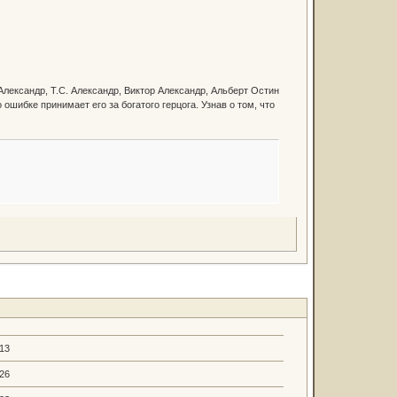
Александр, Т.С. Александр, Виктор Александр, Альберт Остин
шибке принимает его за богатого герцога. Узнав о том, что
.13
.26