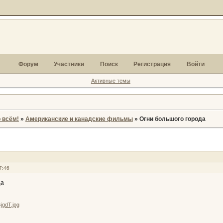
Форум
Участники
Поиск
Регистрация
Войти
Активные темы
 всём!
»
Американские и канадские фильмы
»
Огни большого города
7:46
да