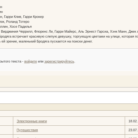
лин
лин
н, Гарри Клив, Гарри Крокер
лок, Роланд Тотеро
аплин, Хосе Падилья
, Вирджиния Черрилл, Флоренс Ли, Гарри Майерс, Аль Эрнест Гарсиа, Хэнк Манн, Джек 
родяга встречает красивую слепую девушку, торгующую цветами на улице, которая по о
 ей зрение, маленький Бродяга пускается на поиски денег.
:
рытого текста -
войдите
или
зарегистрируйтесь
.
Электронные книги
18.02
Путешествия
23.07