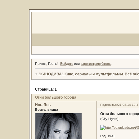
Привет, Гость!
Войдите
или
зарегистрируйтесь
.
»
"КИНОДИВА" Кино, сериалы и мультфильмы. Всё обо
Страница:
1
Огни большого города
Инь-Янь
Поделиться
21.08.14 19:4
Воительница
Огни большого горо
(City Lights)
Год: 1931