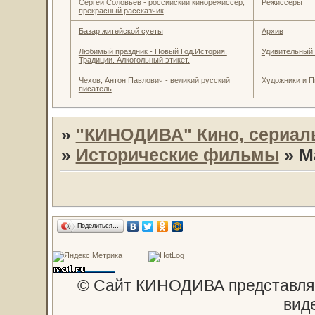
Сергей Соловьев - российский кинорежиссёр,
Режиссеры
прекрасный рассказчик
Базар житейской суеты
Архив
Любимый праздник - Новый Год.История.
Удивительный
Традиции. Алкогольный этикет.
Чехов, Антон Павлович - великий русский
Художники и П
писатель
»
"КИНОДИВА" Кино, сериал
»
Исторические фильмы
»
М
Поделиться…
© Сайт КИНОДИВА представляе
вид