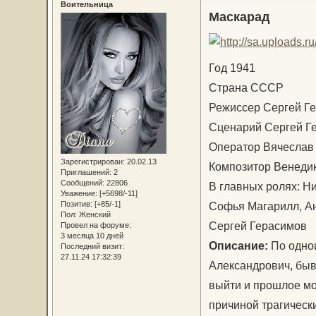
Воительница
Маскарад
Год 1941
Страна СССР
Режиссер Сергей Г
Сценарий Сергей Ге
Оператор Вячеслав
Зарегистрирован
: 20.02.13
Композитор Венеди
Приглашений:
2
Сообщений:
22806
В главных ролях: Н
Уважение:
[+5698/-11]
Софья Магарилл, А
Позитив:
[+85/-1]
Пол:
Женский
Сергей Герасимов
Провел на форуме:
3 месяца 10 дней
Описание:
По одно
Последний визит:
27.11.24 17:32:39
Александрович, быв
выйти и прошлое мож
причиной трагическ