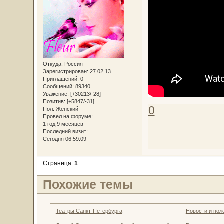
Откуда:
Россия
Зарегистрирован
: 27.02.13
Приглашений:
0
Сообщений:
89340
Уважение:
[+30213/-28]
Позитив:
[+5847/-31]
0
Пол:
Женский
Провел на форуме:
1 год 9 месяцев
Последний визит:
Сегодня 06:59:09
Страница:
1
Похожие темы
Театры Санкт-Петербурга
Новости и пол