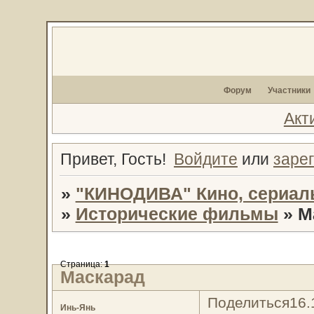
Форум
Участники
Акт
Привет, Гость!
Войдите
или
заре
»
"КИНОДИВА" Кино, сериал
»
Исторические фильмы
»
М
Страница:
1
Маскарад
Поделиться
16.
Инь-Янь