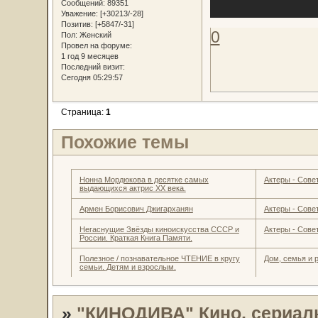
Сообщений:
89351
Уважение:
[+30213/-28]
Позитив:
[+5847/-31]
0
Пол:
Женский
Провел на форуме:
1 год 9 месяцев
Последний визит:
Сегодня 05:29:57
Страница:
1
Похожие темы
Нонна Мордюкова в десятке самых
Актеры - Совет
выдающихся актрис ХХ века.
Армен Борисович Джигарханян
Актеры - Совет
Негаснущие Звёзды киноискусства СССР и
Актеры - Совет
России. Краткая Книга Памяти.
Полезное / познавательное ЧТЕНИЕ в кругу
Дом, семья и 
семьи. Детям и взрослым.
»
"КИНОДИВА" Кино, сериал