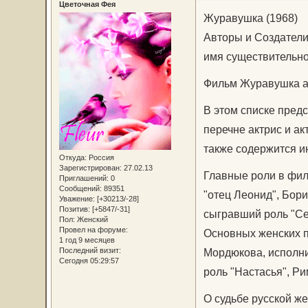
Цветочная Фея
Журавушка (1968)
Авторы и Создатели
имя существительно
Фильм Журавушка ак
В этом списке пред
перечне актрис и а
также содержится и
Откуда:
Россия
Зарегистрирован
: 27.02.13
Главные роли в фил
Приглашений:
0
Сообщений:
89351
"отец Леонид", Бор
Уважение:
[+30213/-28]
Позитив:
[+5847/-31]
сыгравший роль "Се
Пол:
Женский
Провел на форуме:
Основных женских 
1 год 9 месяцев
Мордюкова, исполни
Последний визит:
Сегодня 05:29:57
роль "Настасья", Р
О судьбе русской ж