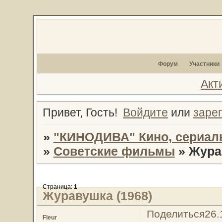
Форум
Участники
Акт
Привет, Гость!
Войдите
или
заре
»
"КИНОДИВА" Кино, сериал
»
Советские фильмы
»
Жура
Страница:
1
Журавушка (1968)
Поделиться
26.
Fleur