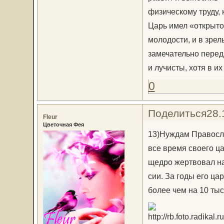
физическому труду, 
Царь имел «открыто
молодости, и в зрел
замечательно перед
и лучисты, хотя в их
0
Поделиться
28.
Fleur
Цветочная Фея
13)Нуж­дам Пра­во­сла
все вре­мя сво­е­го ца
щед­ро жерт­во­вал на
сии. За го­ды его цар­
бо­лее чем на 10 ты­с