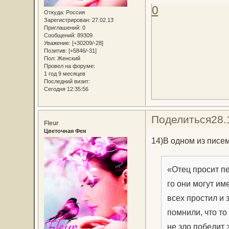
0
Откуда:
Россия
Зарегистрирован
: 27.02.13
Приглашений:
0
Сообщений:
89309
Уважение:
[+30209/-28]
Позитив:
[+5846/-31]
Пол:
Женский
Провел на форуме:
1 год 9 месяцев
Последний визит:
Сегодня 12:35:56
Поделиться
28.
Fleur
Цветочная Фея
14)В од­ном из пи­сем 
«Отец про­сит пе
го они мо­гут им
всех про­стил и 
пом­ни­ли, что то
не зло по­бе­дит 