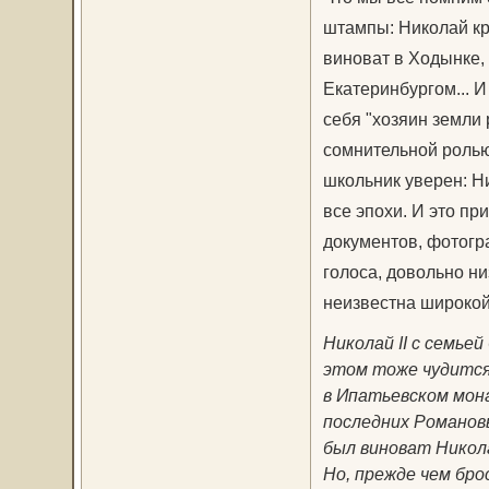
штампы: Николай кр
виноват в Ходынке, 
Екатеринбургом... 
себя "хозяин земли 
сомнительной ролью 
школьник уверен: Ни
все эпохи. И это пр
документов, фотогр
голоса, довольно ни
неизвестна широкой
Николай II с семье
этом тоже чудится 
в Ипатьевском мон
последних Романовы
был виноват Никола
Но, прежде чем бро