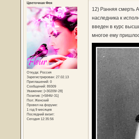
Цветочная Фея
12) Ран­няя смерть Ал
на­след­ни­ка к ис­по
вве­ден в курс выс­ши
мно­гое ему при­шлось
Откуда:
Россия
Зарегистрирован
: 27.02.13
Приглашений:
0
Сообщений:
89309
Уважение:
[+30209/-28]
Позитив:
[+5846/-31]
Пол:
Женский
Провел на форуме:
1 год 9 месяцев
Последний визит:
Сегодня 12:35:56