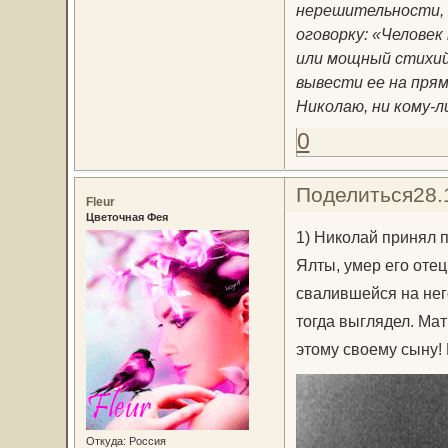
нерешительности, 
оговорку: «Человек
или мощный стихий
вывести ее на прям
Николаю, ни кому-л
0
Поделиться
28.
Fleur
Цветочная Фея
1) Николай принял п
Ялты, умер его отец
свалившейся на него
тогда выглядел. Ма
этому своему сыну! 
Откуда:
Россия