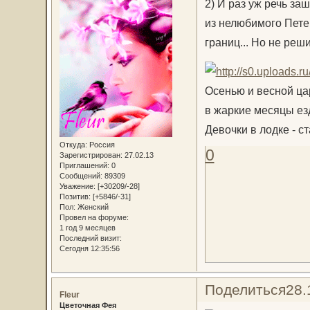
2) И раз уж речь за
из нелюбимого Петер
границ... Но не реш
Осенью и весной ца
в жаркие месяцы ез
Девочки в лодке - с
Откуда:
Россия
0
Зарегистрирован
: 27.02.13
Приглашений:
0
Сообщений:
89309
Уважение:
[+30209/-28]
Позитив:
[+5846/-31]
Пол:
Женский
Провел на форуме:
1 год 9 месяцев
Последний визит:
Сегодня 12:35:56
Поделиться
28.
Fleur
Цветочная Фея