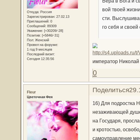
Ве­ра в Бо­га и св
вой тво­ей жиз­ни
Откуда:
Россия
Зарегистрирован
: 27.02.13
сти. Вы­слу­ши­ва
Приглашений:
0
го се­бя и сво­ей 
Сообщений:
89309
Уважение:
[+30209/-28]
Позитив:
[+5846/-31]
Пол:
Женский
Провел на форуме:
1 год 9 месяцев
Последний визит:
Сегодня 12:35:56
им­пе­ра­то­р Ни­ко­лай 
0
Поделиться
29.
Fleur
Цветочная Фея
16) Для подростка Н
незаживающей душев
на Государя, просл
и кротостью, освоб
самоуправление мес