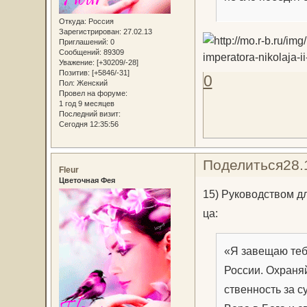
Откуда:
Россия
Зарегистрирован
: 27.02.13
Приглашений:
0
Сообщений:
89309
Уважение:
[+30209/-28]
Позитив:
[+5846/-31]
0
Пол:
Женский
Провел на форуме:
1 год 9 месяцев
Последний визит:
Сегодня 12:35:56
Поделиться
28.
Fleur
Цветочная Фея
15) Ру­ко­вод­ством для
ца:
«Я за­ве­щаю те­б
Рос­сии. Охра­няй
ствен­ность за су