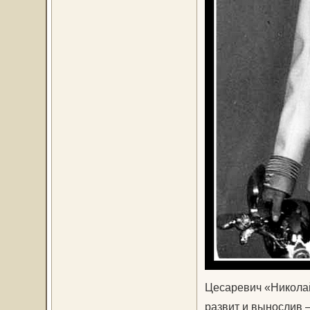
Цесаревич «Николай
развит и вынослив 