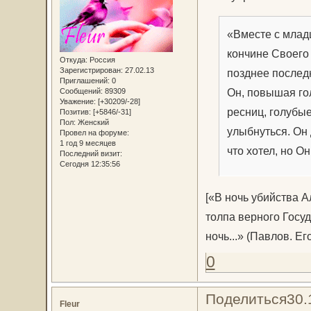
«Вместе с млад
кончине Своего
Откуда:
Россия
Зарегистрирован
: 27.02.13
позднее послед
Приглашений:
0
Он, повышая гол
Сообщений:
89309
Уважение:
[+30209/-28]
ресниц, голубые
Позитив:
[+5846/-31]
Пол:
Женский
улыбнуться. Он 
Провел на форуме:
1 год 9 месяцев
что хотел, но О
Последний визит:
Сегодня 12:35:56
[«В ночь убийства А
толпа верного Госуд
ночь...» (Павлов. Ег
0
Поделиться
30.
Fleur