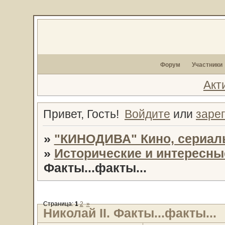
Форум
Участники
Акт
Привет, Гость!
Войдите
или
заре
»
"КИНОДИВА" Кино, сериал
»
Исторические и интересн
Факты...факты...
Страница:
1
2
»
Николай II. Факты...факты...