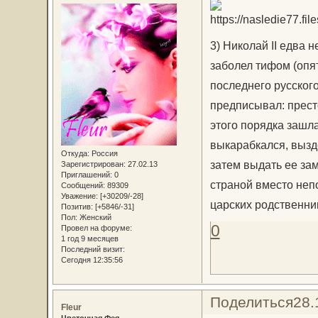
3) Николай II едва 
заболел тифом (опят
последнего русского
предписывал: прест
этого порядка зашла
выкарабкался, выздо
Откуда:
Россия
затем выдать ее зам
Зарегистрирован
: 27.02.13
Приглашений:
0
страной вместо неп
Сообщений:
89309
Уважение:
[+30209/-28]
царских родственник
Позитив:
[+5846/-31]
Пол:
Женский
0
Провел на форуме:
1 год 9 месяцев
Последний визит:
Сегодня 12:35:56
Поделиться
28.
Fleur