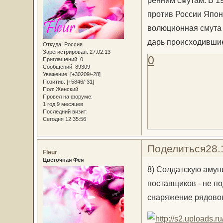
рен­ним сму­там. В 19
про­тив Рос­сии Япо­н
во­лю­ци­он­ная сму­та
дарь про­ис­хо­див­шие
Откуда:
Россия
Зарегистрирован
: 27.02.13
0
Приглашений:
0
Сообщений:
89309
Уважение:
[+30209/-28]
Позитив:
[+5846/-31]
Пол:
Женский
Провел на форуме:
1 год 9 месяцев
Последний визит:
Сегодня 12:35:56
Поделиться
28.
Fleur
Цветочная Фея
8) Солдатскую амун
поставщиков - не по
снаряжение рядовог