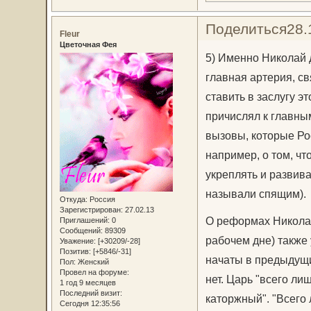
Поделиться
28.
Fleur
Цветочная Фея
5) Именно Николай 
главная артерия, с
ставить в заслугу э
причислял к главны
вызовы, которые Ро
например, о том, чт
укреплять и развива
называли спящим).
Откуда:
Россия
Зарегистрирован
: 27.02.13
О реформах Николая
Приглашений:
0
Сообщений:
89309
рабочем дне) также
Уважение:
[+30209/-28]
Позитив:
[+5846/-31]
начаты в предыдущие
Пол:
Женский
Провел на форуме:
нет. Царь "всего лиш
1 год 9 месяцев
Последний визит:
каторжный". "Всего 
Сегодня 12:35:56