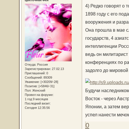
Цветочная Фея
4) Редко говорят о 
1898 году с его по
вооружения и разр
Она прошла в мае с
государств, 4 азиат
интеллигенции Росси
ведь он милитарист 
конференциях по ра
Откуда:
Россия
Зарегистрирован
: 27.02.13
задолго до мировой
Приглашений:
0
Сообщений:
89309
Уважение:
[+30209/-28]
Позитив:
[+5846/-31]
Будучи наследником
Пол:
Женский
Провел на форуме:
Восток - через Авст
1 год 9 месяцев
Последний визит:
Японии, а затем вер
Сегодня 12:35:56
успел нанести мечом
0