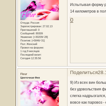
Испытывая форму ря
14 километров в по
0
Откуда:
Россия
Зарегистрирован
: 27.02.13
Приглашений:
0
Сообщений:
89309
Уважение:
[+30209/-28]
Позитив:
[+5846/-31]
Пол:
Женский
Провел на форуме:
1 год 9 месяцев
Последний визит:
Сегодня 12:35:56
Поделиться
28.
Fleur
Цветочная Фея
9) Из всех вин боль
без удовольствия ф
слегка надрызгался, 
вовсе как паровоз - 