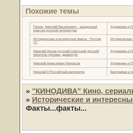
Похожие темы
Го́голь, Никола́й Васи́льевич - загадочный
Художники и П
классик русской литературы
Исторические и интересные факты - Россия
Исторические 
(1)
Николай Носов-русский советский детский
Художники и П
писатель-прозаик, драматург
Николай Алексеевич Некрасов
Художники и П
Николай II Российский император
Биографии и л
»
"КИНОДИВА" Кино, сериал
»
Исторические и интересн
Факты...факты...