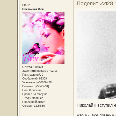
Поделиться
28.
Fleur
Цветочная Фея
Откуда:
Россия
Зарегистрирован
: 27.02.13
Приглашений:
0
Сообщений:
89309
Уважение:
[+30209/-28]
Позитив:
[+5846/-31]
Пол:
Женский
Провел на форуме:
1 год 9 месяцев
Последний визит:
Николай II вступил 
Сегодня 12:35:56
Что мы все помним 