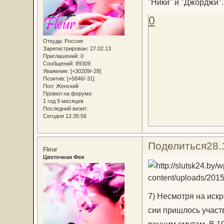
"Ники" и "Джорджи".
0
Откуда:
Россия
Зарегистрирован
: 27.02.13
Приглашений:
0
Сообщений:
89309
Уважение:
[+30209/-28]
Позитив:
[+5846/-31]
Пол:
Женский
Провел на форуме:
1 год 9 месяцев
Последний визит:
Сегодня 12:35:56
Поделиться
28.
Fleur
Цветочная Фея
7) Несмот­ря на ис­кре
сии при­шлось участ­в