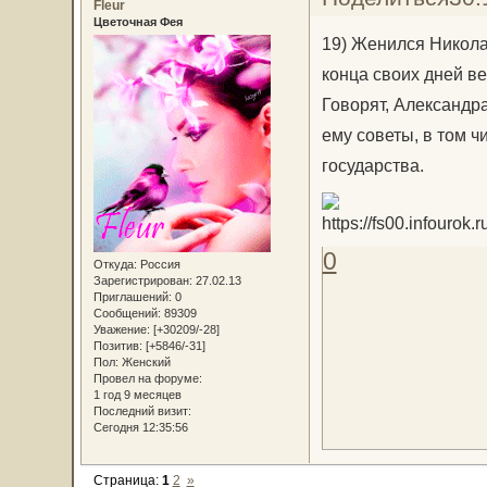
Fleur
Цветочная Фея
19) Женился Николай
конца своих дней в
Говорят, Александр
ему советы, в том 
государства.
0
Откуда:
Россия
Зарегистрирован
: 27.02.13
Приглашений:
0
Сообщений:
89309
Уважение:
[+30209/-28]
Позитив:
[+5846/-31]
Пол:
Женский
Провел на форуме:
1 год 9 месяцев
Последний визит:
Сегодня 12:35:56
Страница:
1
2
»