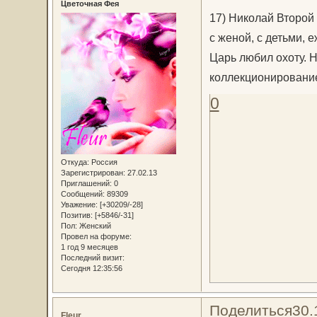
Цветочная Фея
17) Николай Второй
с женой, с детьми, 
Царь любил охоту. 
коллекционировани
0
Откуда:
Россия
Зарегистрирован
: 27.02.13
Приглашений:
0
Сообщений:
89309
Уважение:
[+30209/-28]
Позитив:
[+5846/-31]
Пол:
Женский
Провел на форуме:
1 год 9 месяцев
Последний визит:
Сегодня 12:35:56
Поделиться
30.
Fleur