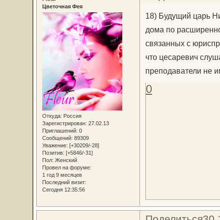
Цветочная Фея
18) Будущий царь Ни
дома по расширенно
связанных с юриспр
что цесаревич слуш
преподаватели не и
0
Откуда:
Россия
Зарегистрирован
: 27.02.13
Приглашений:
0
Сообщений:
89309
Уважение:
[+30209/-28]
Позитив:
[+5846/-31]
Пол:
Женский
Провел на форуме:
1 год 9 месяцев
Последний визит:
Сегодня 12:35:56
Поделиться
30.