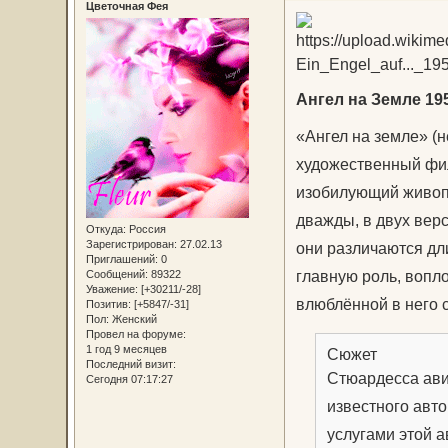
Цветочная Фея
Ангел на Земле 195
«Ангел на земле» (н
художественный фил
изобилующий живоп
дважды, в двух верс
Откуда:
Россия
Зарегистрирован
: 27.02.13
они различаются дл
Приглашений:
0
главную роль, вопло
Сообщений:
89322
Уважение:
[+30211/-28]
влюблённой в него 
Позитив:
[+5847/-31]
Пол:
Женский
Провел на форуме:
1 год 9 месяцев
Сюжет
Последний визит:
Стюардесса ави
Сегодня 07:17:27
известного авт
услугами этой 