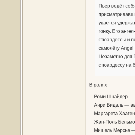
Пьер ведёт себ
присматривавше
удаётся удержат
гонку. Его анге
стюардессы и по
самолёту Angel 
Незаметно для 
стюардессу на б
В ролях
Роми Шнайдер — ст
Анри Видаль — ав
Маргарета Хааген 
Жан-Поль Бельмо
Мишель Мерсье — 