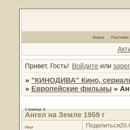
Форум
Участники
Акт
Привет, Гость!
Войдите
или
заре
»
"КИНОДИВА" Кино, сериал
»
Европейские фильмы
»
Ан
Страница:
1
Ангел на Земле 1959 г
Поделиться
20.
Fleur