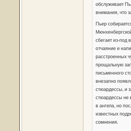
обслуживает Пье
внимания, что з
Пьер собирается
Мюнхенбергской,
сбегает из-под
отчаяние и нап
расстроенных ч
прощальную запи
письменного сто
внезапно появл
стюардессы, и з
стюардессы не 
в ангела, но по
известных подр
сомнения.