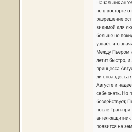
Начальник анге
не в восторге о
разрешение оста
видимой для лю
больше не покид
узнаёт, что зна
Между Пьером и
летит быстро, и
принцесса Авгу
ли стюардесса 
Августе и надее
себе знать. Но
бездействует, П
после Гран-при 
ангел-защитник
появится на зем