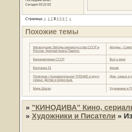
Последний визит:
Сегодня 03:22:02
Страница:
«
1
2
3
4
5
6
7
»
Похожие темы
Негаснущие Звёзды киноискусства СССР и
Актеры - Совет
России. Краткая Книга Памяти.
Кинокомпании СССР
Всё о кино
Болталка 31
Архив
Полезное / познавательное ЧТЕНИЕ в кругу
Дом, семья и 
семьи. Детям и взрослым.
Марк Шагал
Художники и П
»
"КИНОДИВА" Кино, сериал
»
Художники и Писатели
»
Из