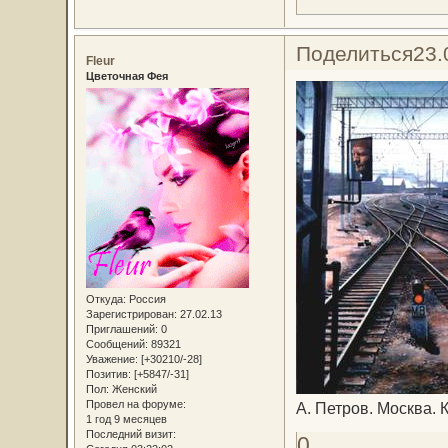
Поделиться
23.
Fleur
Цветочная Фея
Откуда:
Россия
Зарегистрирован
: 27.02.13
Приглашений:
0
Сообщений:
89321
Уважение:
[+30210/-28]
Позитив:
[+5847/-31]
Пол:
Женский
Провел на форуме:
А. Петров. Москва. 
1 год 9 месяцев
Последний визит:
0