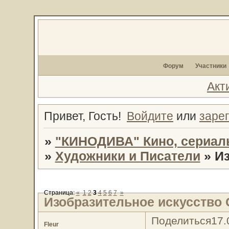
Форум
Участники
Акт
Привет, Гость!
Войдите
или
заре
»
"КИНОДИВА" Кино, сериал
»
Художники и Писатели
»
Из
Страница:
«
1
2
3
4
5
6
7
»
Изобразительное искусство
Поделиться
17.
Fleur