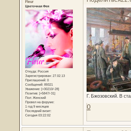
Fleur
Цветочная Фея
Откуда:
Россия
Зарегистрирован
: 27.02.13
Приглашений:
0
Сообщений:
89321
Уважение:
[+30210/-28]
Позитив:
[+5847/-31]
Г. Бжозовский. В ст
Пол:
Женский
Провел на форуме:
0
1 год 9 месяцев
Последний визит:
Сегодня 03:22:02