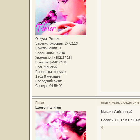
Откуда:
Россия
Зарегистрирован
: 27.02.13
Приглашений:
0
Сообщений:
89340
Уважение:
[+30213/-28]
Позитив:
[+5847/-31]
Пол:
Женский
Провел на форуме:
1 год 9 месяцев
Последний визит:
Сегодня 06:59:09
Fleur
Поделиться
08.06.26 04:5
Цветочная Фея
Михаил Лабковский
После 70: С Кем На Са
0