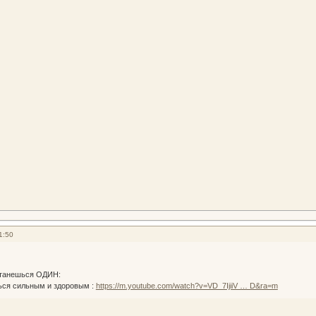
1:50
станешься ОДИН:
ься сильным и здоровым :
https://m.youtube.com/watch?v=VD_7IjiiV … D&ra=m