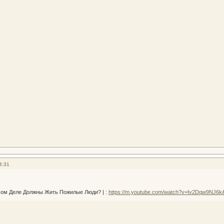
4:31
мом Деле Должны Жить Пожилые Люди? | :
https://m.youtube.com/watch?v=Iv2Dqw9NJ6k