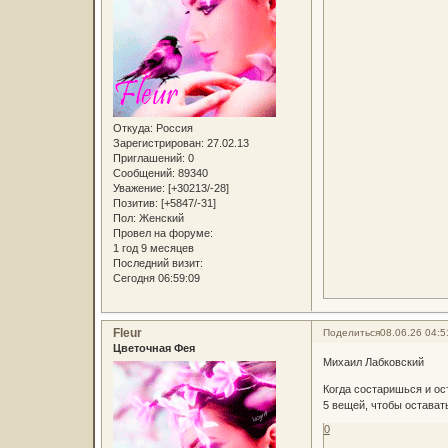
Откуда:
Россия
Зарегистрирован
: 27.02.13
Приглашений:
0
Сообщений:
89340
Уважение:
[+30213/-28]
Позитив:
[+5847/-31]
Пол:
Женский
Провел на форуме:
1 год 9 месяцев
Последний визит:
Сегодня 06:59:09
Fleur
Поделиться
08.06.26 04:5
Цветочная Фея
Михаил Лабковский
Когда состаришься и о
5 вещей, чтобы остават
0