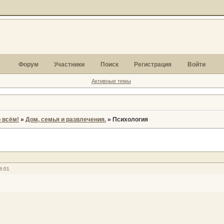
Форум
Участники
Поиск
Регистрация
Войти
Активные темы
 всём!
»
Дом, семья и развлечения.
»
Психология
8:01