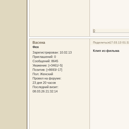
0
Васена
Поделиться
17.03.13 01:3
Фея
Клип из фильма
Зарегистрирован
: 10.02.13
Приглашений:
0
Сообщений:
8645
Уважение:
[+3461/-5]
Позитив:
[+8693/-17]
Пол:
Женский
Провел на форуме:
23 дня 20 часов
Последний визит:
08.03.26 21:32:14