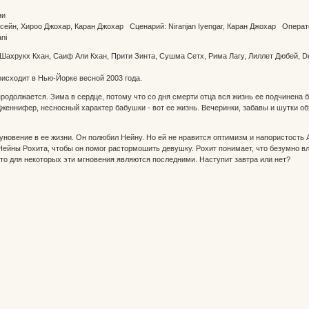
ани
сейн, Хироо Джохар, Каран Джохар Сценарий: Niranjan Iyengar, Каран Джохар Опера
rani
 Шахрукх Кхан, Саиф Али Кхан, Прити Зинта, Сушма Сетх, Рима Лагу, Лиллет Дюбей, 
исходит в Нью-Йорке весной 2003 года.
родолжается. Зима в сердце, потому что со дня смерти отца вся жизнь ее подчинена
женнифер, несносный характер бабушки - вот ее жизнь. Вечеринки, забавы и шутки обх
уновение в ее жизни. Он полюбил Нейну. Но ей не нравится оптимизм и напористость А
Нейны Рохита, чтобы он помог растормошить девушку. Рохит понимает, что безумно вл
то для некоторых эти мгновения являются последними. Наступит завтра или нет?