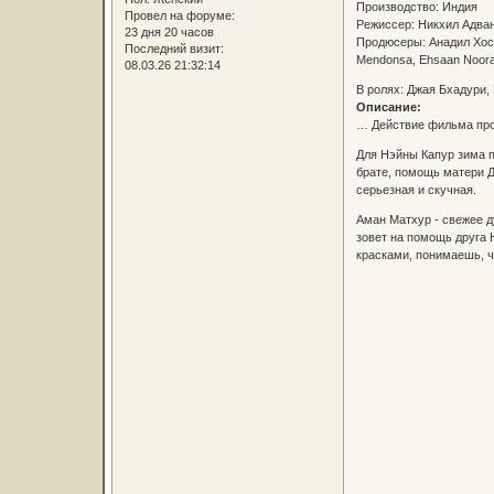
Производство: Индия
Провел на форуме:
Режиссер: Никхил Адв
23 дня 20 часов
Продюсеры: Анадил Хос
Последний визит:
Mendonsa, Ehsaan Noo
08.03.26 21:32:14
В ролях: Джая Бхадури,
Описание:
… Действие фильма про
Для Нэйны Капур зима п
брате, помощь матери Д
серьезная и скучная.
Аман Матхур - свежее д
зовет на помощь друга 
красками, понимаешь, ч