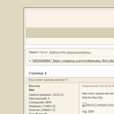
Привет, Гость!
Войдите
или
зарегистрируйтесь
.
»
"КИНОДИВА" Кино, сериалы и мультфильмы. Всё обо
Страница:
1
Наступит завтра или нет?
Васена
Поделиться
17.03.13 01:2
Фея
Наступит завтра или не
Зарегистрирован
: 10.02.13
(Kal Ho Naa Ho)
Приглашений:
0
Сообщений:
8645
Уважение:
[+3461/-5]
Позитив:
[+8693/-17]
Год: 2003
Пол:
Женский