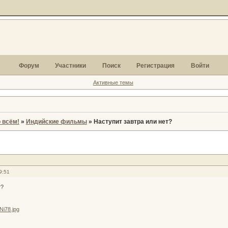
Форум
Участники
Поиск
Регистрация
Войти
Активные темы
 всём!
»
Индийские фильмы
»
Наступит завтра или нет?
9:51
т?