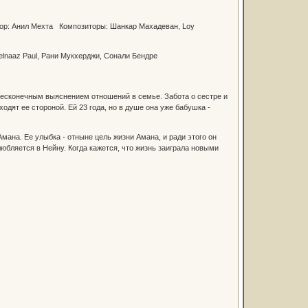
тор: Анил Мехта Композиторы: Шанкар Махадеван, Loy
Delnaaz Paul, Рани Мукхерджи, Сонали Бендре
 бесконечным выяснением отношений в семье. Забота о сестре и
одят ее стороной. Ей 23 года, но в душе она уже бабушка -
мана. Ее улыбка - отныне цель жизни Амана, и ради этого он
юбляется в Нейну. Когда кажется, что жизнь заиграла новыми