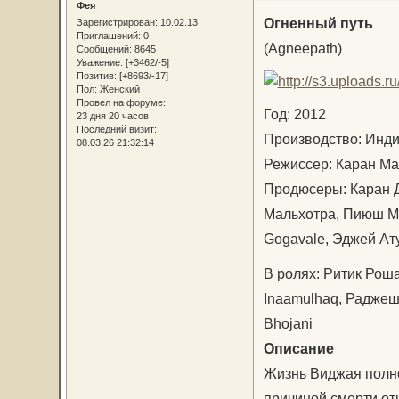
Фея
Огненный путь
Зарегистрирован
: 10.02.13
Приглашений:
0
(Agneepath)
Сообщений:
8645
Уважение:
[+3462/-5]
Позитив:
[+8693/-17]
Пол:
Женский
Провел на форуме:
Год: 2012
23 дня 20 часов
Последний визит:
Производство: Ин
08.03.26 21:32:14
Режиссер: Каран М
Продюсеры: Каран 
Мальхотра, Пиюш М
Gogavale, Эджей А
В ролях: Ритик Роша
Inaamulhaq, Раджеш 
Bhojani
Описание
Жизнь Виджая полно
причиной смерти от