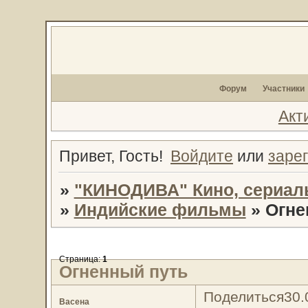
Форум
Участники
Акт
Привет, Гость!
Войдите
или
заре
»
"КИНОДИВА" Кино, сериал
»
Индийские фильмы
»
Огне
Страница:
1
Огненный путь
Поделиться
30.
Васена