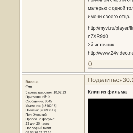
матерью с одной то
имени своего отца.
http://myvi.ru/pla
n7XR9d0
2й источник
http://www.24video.n
0
Поделиться
30.
Васена
Фея
Клип из фильма
Зарегистрирован
: 10.02.13
Приглашений:
0
Сообщений:
8645
Уважение:
[+3462/-5]
Позитив:
[+8693/-17]
Пол:
Женский
Провел на форуме:
23 дня 20 часов
Последний визит:
08.03.26 21:32:14