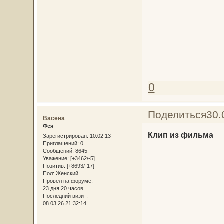
0
Поделиться
30.
Васена
Фея
Клип из фильма
Зарегистрирован
: 10.02.13
Приглашений:
0
Сообщений:
8645
Уважение:
[+3462/-5]
Позитив:
[+8693/-17]
Пол:
Женский
Провел на форуме:
23 дня 20 часов
Последний визит:
08.03.26 21:32:14