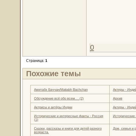
0
Страница:
1
Похожие темы
Амитабх Баччан/Maitabh Bachchan
Актеры - Инди
Обсуждение всё обо всем.....(2)
Архив
Актрисы и актёры Индии
Актеры - Инди
Исторические и интересные факты - Россия
Исторические 
(1)
Сказки, рассказы и книги для детей разного
Дом, семья и 
возраста.