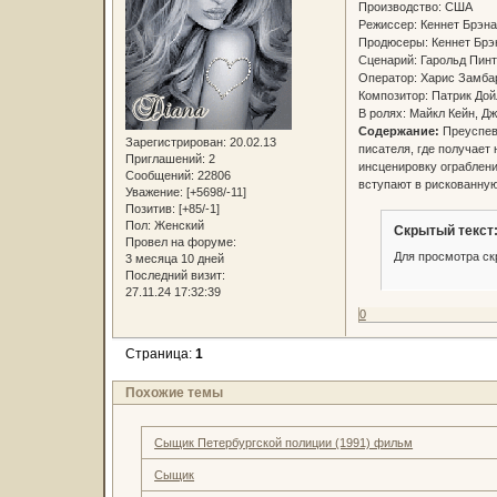
Производство: США
Режиссер: Кеннет Брэ
Продюсеры: Кеннет Брэ
Сценарий: Гарольд Пи
Оператор: Харис Замб
Композитор: Патрик Д
В ролях: Майкл Кейн, Д
Содержание:
Преуспева
Зарегистрирован
: 20.02.13
писателя, где получает
Приглашений:
2
инсценировку ограблени
Сообщений:
22806
вступают в рискованную 
Уважение:
[+5698/-11]
Позитив:
[+85/-1]
Пол:
Женский
Скрытый текст
Провел на форуме:
Для просмотра ск
3 месяца 10 дней
Последний визит:
27.11.24 17:32:39
0
Страница:
1
Похожие темы
Сыщик Петербургской полиции (1991) фильм
Сыщик