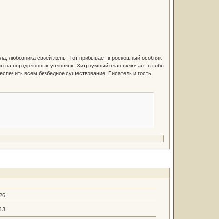
ла, любовника своей жены. Тот прибывает в роскошный особняк
 но на определённых условиях. Хитроумный план включает в себя
беспечить всем безбедное существование. Писатель и гость
.26
.13