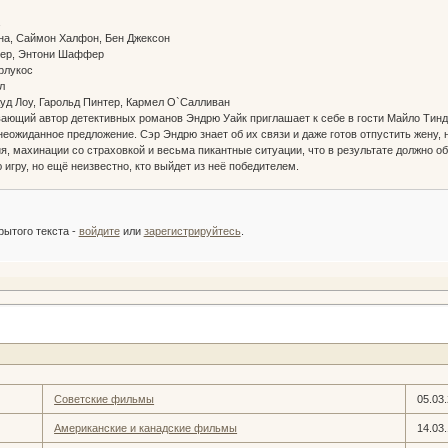
на
на, Саймон Халфон, Бен Джексон
нтер, Энтони Шаффер
арлукос
ойл
жуд Лоу, Гарольд Пинтер, Кармел О`Салливан
ющий автор детективных романов Эндрю Уайк приглашает к себе в гости Майло Тинд
 неожиданное предложение. Сэр Эндрю знает об их связи и даже готов отпустить жену,
я, махинации со страховкой и весьма пикантные ситуации, что в результате должно о
игру, но ещё неизвестно, кто выйдет из неё победителем.
:
рытого текста -
войдите
или
зарегистрируйтесь
.
Советские фильмы
05.03
Американские и канадские фильмы
14.03