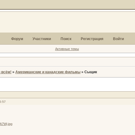
Форум
Участники
Поиск
Регистрация
Войти
Активные темы
 всём!
»
Американские и канадские фильмы
»
Сыщик
5:57