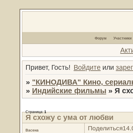
Форум
Участники
Акт
Привет, Гость!
Войдите
или
заре
»
"КИНОДИВА" Кино, сериал
»
Индийские фильмы
»
Я сх
Страница:
1
Я схожу с ума от любви
Поделиться
14.
Васена