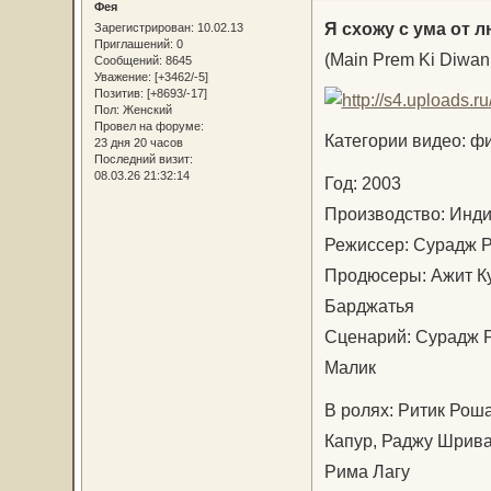
Фея
Я схожу с ума от 
Зарегистрирован
: 10.02.13
Приглашений:
0
(Main Prem Ki Diwan
Сообщений:
8645
Уважение:
[+3462/-5]
Позитив:
[+8693/-17]
Пол:
Женский
Провел на форуме:
Категории видео: ф
23 дня 20 часов
Последний визит:
08.03.26 21:32:14
Год: 2003
Производство: Ин
Режиссер: Сурадж 
Продюсеры: Ажит К
Барджатья
Сценарий: Сурадж Р
Малик
В ролях: Ритик Рош
Капур, Раджу Шрива
Рима Лагу