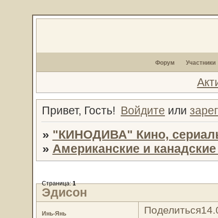
Форум
Участники
Акт
Привет, Гость!
Войдите
или
заре
»
"КИНОДИВА" Кино, сериал
»
Американские и канадски
Страница:
1
Эдисон
Поделиться
14.
Инь-Янь