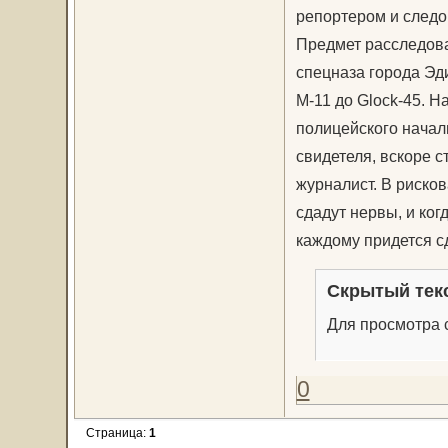
репортером и следо
Предмет расследова
спецназа города Эд
М-11 до Glock-45. Н
полицейского началь
свидетеля, вскоре с
журналист. В рисков
сдадут нервы, и ког
каждому придется с
Скрытый тек
Для просмотра с
0
Страница:
1