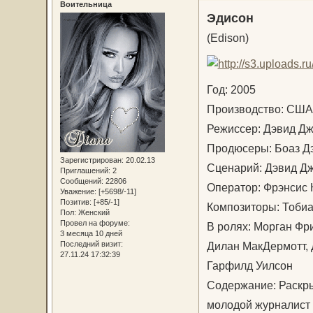
Воительница
Эдисон
(Edison)
Год: 2005
Производство: С
Режиссер: Дэвид Д
Продюсеры: Боаз Д
Зарегистрирован
: 20.02.13
Сценарий: Дэвид Д
Приглашений:
2
Сообщений:
22806
Оператор: Фрэнсис
Уважение:
[+5698/-11]
Позитив:
[+85/-1]
Композиторы: Тобиа
Пол:
Женский
Провел на форуме:
В ролях: Морган Фр
3 месяца 10 дней
Дилан МакДермотт, 
Последний визит:
27.11.24 17:32:39
Гарфилд Уилсон
Содержание: Раскры
молодой журналист