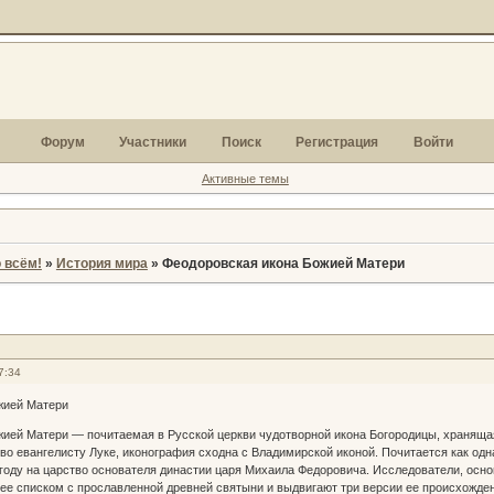
Форум
Участники
Поиск
Регистрация
Войти
Активные темы
 всём!
»
История мира
»
Феодоровская икона Божией Матери
7:34
жией Матери
жией Матери — почитаемая в Русской церкви чудотворной икона Богородицы, храняща
во евангелисту Луке, иконография сходна с Владимирской иконой. Почитается как од
 году на царство основателя династии царя Михаила Федоровича. Исследователи, осн
ее списком с прославленной древней святыни и выдвигают три версии ее происхождени