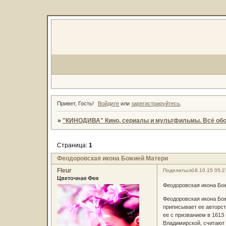
Привет, Гость!
Войдите
или
зарегистрируйтесь
.
»
"КИНОДИВА" Кино, сериалы и мультфильмы. Всё обо
Страница:
1
Феодоровская икона Божией Матери
Fleur
Поделиться
18.10.15 05:2
Цветочная Фея
Феодоровская икона Бо
Феодоровская икона Бо
приписывает ее авторст
ее с призванием в 1613
Владимирской, считают 