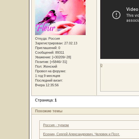
Откуда:
Россия
Зарегистрирован
: 27.02.13
Приглашений:
0
Сообщений:
89311
Уважение:
[+30209/-28]
Позитив:
[+5846/-31]
0
Пол:
Женский
Провел на форуме:
1 год 9 месяцев
Последний визит:
Вчера 12:35:56
Страница:
1
Похожие темы
Россия - туризм
Есенин, Сергей Александрович. Человек и Поэт.