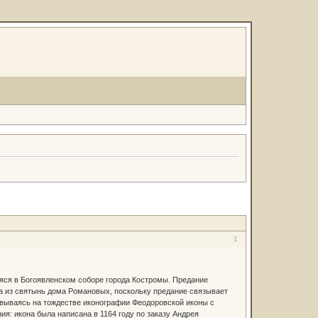
1
яся в Богоявленском соборе города Костромы. Предание
на из святынь дома Романовых, поскольку предание связывает
овываясь на тождестве иконографии Феодоровской иконы с
я: икона была написана в 1164 году по заказу Андрея