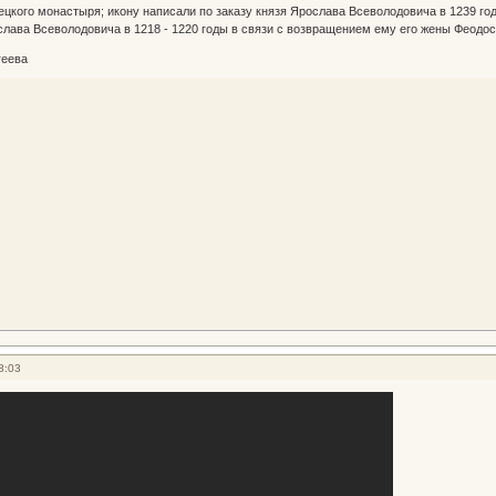
ецкого монастыря; икону написали по заказу князя Ярослава Всеволодовича в 1239 год
слава Всеволодовича в 1218 - 1220 годы в связи с возвращением ему его жены Феодос
геева
8:03