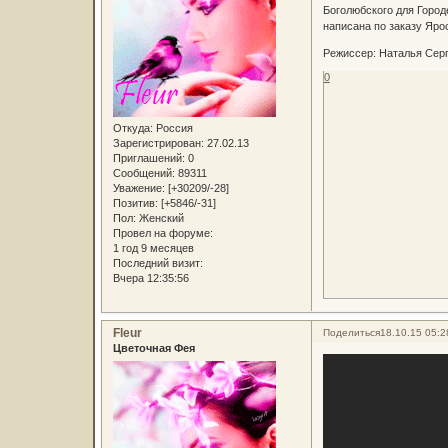
Боголюбского для Город
написана по заказу Яро
Режиссер: Наталья Сер
0
Откуда:
Россия
Зарегистрирован
: 27.02.13
Приглашений:
0
Сообщений:
89311
Уважение:
[+30209/-28]
Позитив:
[+5846/-31]
Пол:
Женский
Провел на форуме:
1 год 9 месяцев
Последний визит:
Вчера 12:35:56
Fleur
Поделиться
18.10.15 05:2
Цветочная Фея