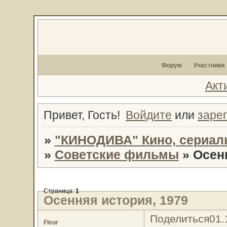
Форум
Участники
Акт
Привет, Гость!
Войдите
или
заре
»
"КИНОДИВА" Кино, сериал
»
Советские фильмы
»
Осен
Страница:
1
Осенняя история, 1979
Поделиться
01.
Fleur