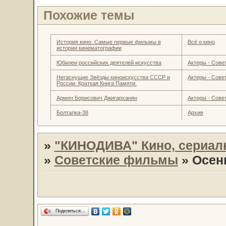
Похожие темы
История кино. Самые первые фильмы в
Всё о кино
истории кинематографии
Юбилеи российских деятелей искусства
Актеры - Совет
Негаснущие Звёзды киноискусства СССР и
Актеры - Совет
России. Краткая Книга Памяти.
Армен Борисович Джигарханян
Актеры - Совет
Болталка-38
Архив
»
"КИНОДИВА" Кино, сериал
»
Советские фильмы
»
Осен
Поделиться…