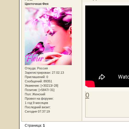
Цветочная Фея
Откуда:
Россия
Зарегистрирован
: 27.02.13
Приглашений:
0
Сообщений:
89351
Уважение:
[+30213/-28]
Позитив:
[+5847/-31]
0
Пол:
Женский
Провел на форуме:
1 год 9 месяцев
Последний визит:
Сегодня 07:37:19
Страница:
1