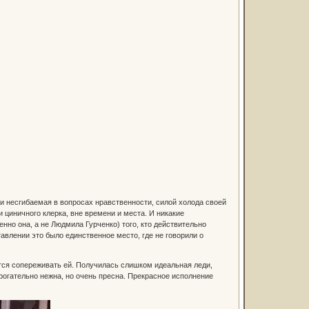
и несгибаемая в вопросах нравственности, силой холода своей
 циничного клерка, вне времени и места. И никакие
нно она, а не Людмила Гурченко) того, кто действительно
тавлении это было единственное место, где не говорили о
ется сопереживать ей. Получилась слишком идеальная леди,
 трогательно нежна, но очень пресна. Прекрасное исполнение