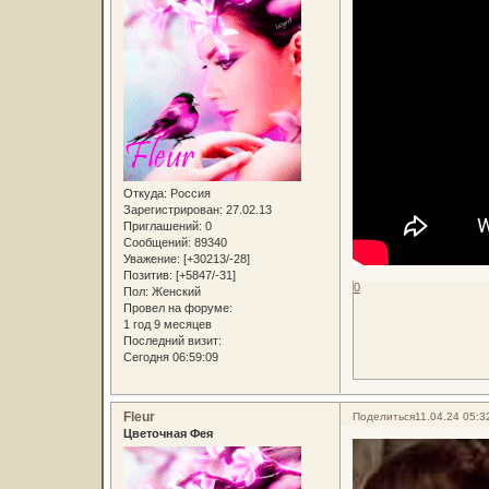
Откуда:
Россия
Зарегистрирован
: 27.02.13
Приглашений:
0
Сообщений:
89340
Уважение:
[+30213/-28]
Позитив:
[+5847/-31]
0
Пол:
Женский
Провел на форуме:
1 год 9 месяцев
Последний визит:
Сегодня 06:59:09
Fleur
Поделиться
11.04.24 05:3
Цветочная Фея