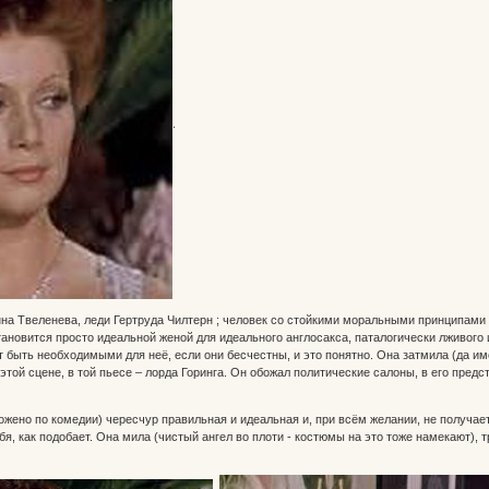
.
на Твеленева, леди Гертруда Чилтерн ; человек со стойкими моральными принципами 
тановится просто идеальной женой для идеального англосакса, паталогически лживого и
т быть необходимыми для неё, если они бесчестны, и это понятно. Она затмила (да име
той сцене, в той пьесе – лорда Горинга. Он обожал политические салоны, в его предс
ложено по комедии) чересчур правильная и идеальная и, при всём желании, не получа
бя, как подобает. Она мила (чистый ангел во плоти - костюмы на это тоже намекают),