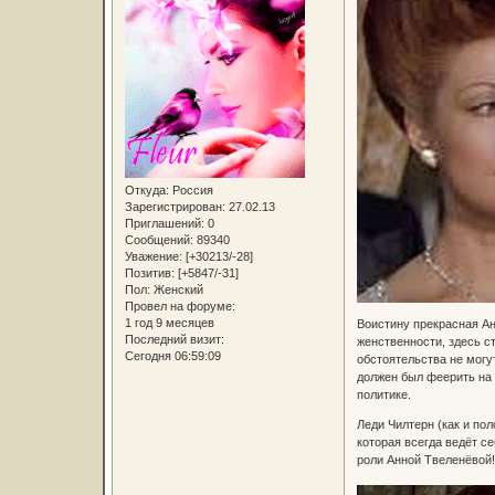
Откуда:
Россия
Зарегистрирован
: 27.02.13
Приглашений:
0
Сообщений:
89340
Уважение:
[+30213/-28]
Позитив:
[+5847/-31]
Пол:
Женский
Провел на форуме:
1 год 9 месяцев
Воистину прекрасная Ан
Последний визит:
женственности, здесь с
Сегодня 06:59:09
обстоятельства не могу
должен был феерить на э
политике.
Леди Чилтерн (как и по
которая всегда ведёт се
роли Анной Твеленёвой!