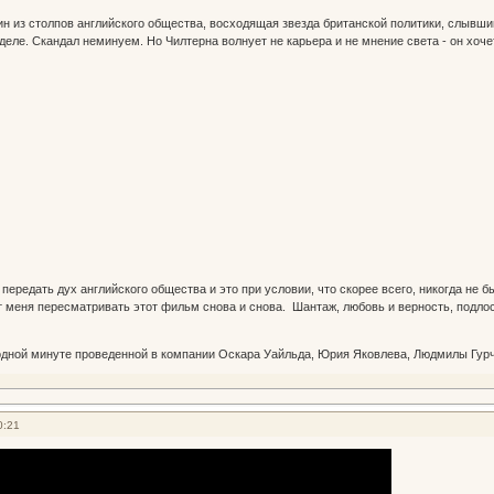
ин из столпов английского общества, восходящая звезда британской политики, слыв
еле. Скандал неминуем. Но Чилтерна волнует не карьера и не мнение света - он хочет
ередать дух английского общества и это при условии, что скорее всего, никогда не 
т меня пересматривать этот фильм снова и снова. Шантаж, любовь и верность, подло
одной минуте проведенной в компании Оскара Уайльда, Юрия Яковлева, Людмилы Гурч
0:21