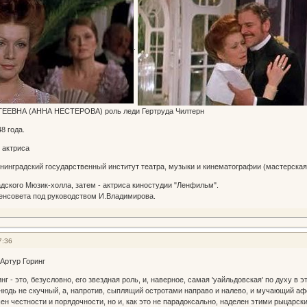
.
ЕВНА (АННА НЕСТЕРОВА) роль леди Гертруда Чилтерн
8 года.
 актриса
енинградский государственный институт театра, музыки и кинематографии (мастерская
дского Мюзик-холла, затем - актриса киностудии "Ленфильм".
енсовета под руководством И.Владимирова.
7:36
Артур Горинг
г - это, безусловно, его звездная роль, и, наверное, самая 'уайльдовская' по духу 
нюдь не скучный, а, напротив, сыплящий остротами направо и налево, и мучающий аф
шен честности и порядочности, но и, как это не парадоксально, наделен этими рыцарск