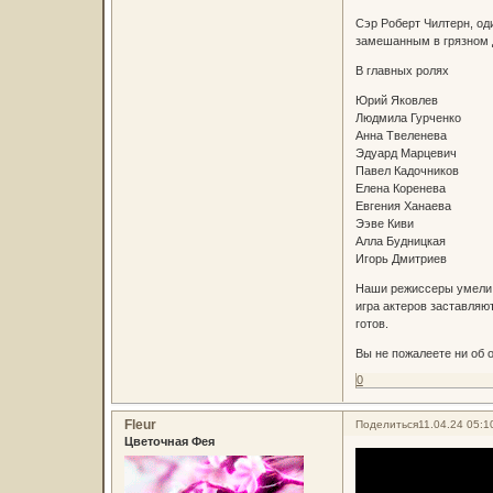
Сэр Роберт Чилтерн, од
замешанным в грязном д
В главных ролях
Юрий Яковлев
Людмила Гурченко
Анна Твеленева
Эдуард Марцевич
Павел Кадочников
Елена Коренева
Евгения Ханаева
Ээве Киви
Алла Будницкая
Игорь Дмитриев
Наши режиссеры умели п
игра актеров заставляю
готов.
Вы не пожалеете ни об 
0
Fleur
Поделиться
11.04.24 05:1
Цветочная Фея