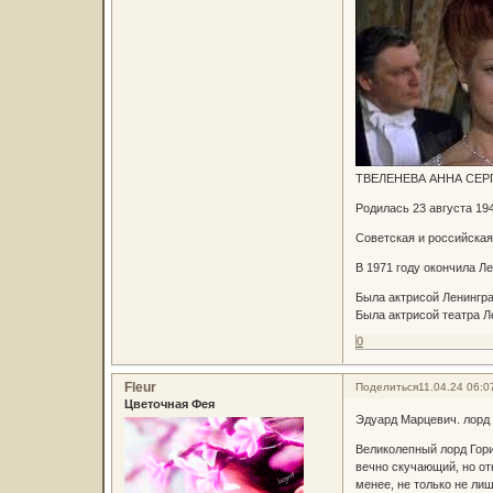
ТВЕЛЕНЕВА АННА СЕРГЕ
Родилась 23 августа 194
Советская и российская
В 1971 году окончила Л
Была актрисой Ленингра
Была актрисой театра Л
0
Fleur
Поделиться
11.04.24 06:0
Цветочная Фея
Эдуард Марцевич. лорд 
Великолепный лорд Горин
вечно скучающий, но от
менее, не только не ли