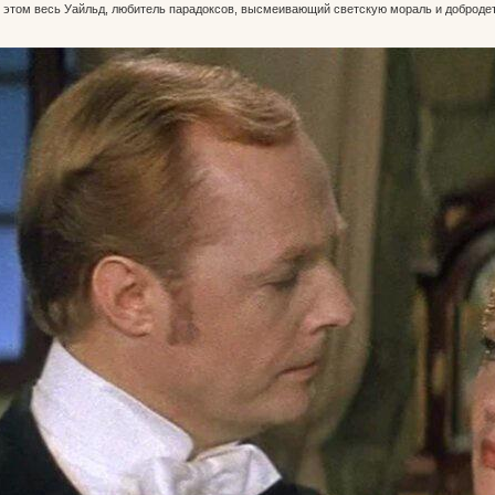
в этом весь Уайльд, любитель парадоксов, высмеивающий светскую мораль и доброде