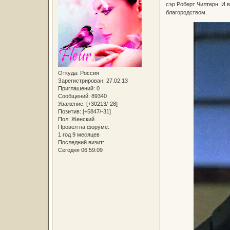
сэр Роберт Чилтерн. И 
благородством.
Откуда:
Россия
Зарегистрирован
: 27.02.13
Приглашений:
0
Сообщений:
89340
Уважение:
[+30213/-28]
Позитив:
[+5847/-31]
Пол:
Женский
Провел на форуме:
1 год 9 месяцев
Последний визит:
Сегодня 06:59:09