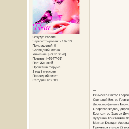
Откуда:
Россия
Зарегистрирован
: 27.02.13
Приглашений:
0
Сообщений:
89340
Уважение:
[+30213/-28]
Позитив:
[+5847/-31]
Пол:
Женский
Провел на форуме:
1 год 9 месяцев
Последний визит:
Сегодня 06:59:09
—
Режиссер Виктор Георги
Сценарий Виктор Георги
Директор фильма Борис
Оператор Федор Добро
Композитор Эдисон Ден
Художник Константин Фо
Монтаж Клавдия Алеева
Премьера в мире 22 июня