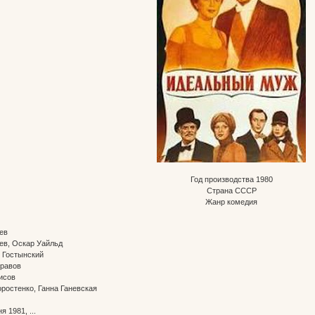
Год производства 1980
Страна СССР
Жанр комедия
ев
ев, Оскар Уайльд
 Гостынский
нравов
исов
ростенко, Ганна Ганевская
 1981, ...