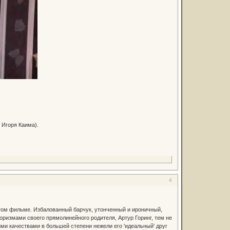
 Игоря Каима).
4
в этом фильме. Избалованный барчук, утонченный и ироничный,
оризмами своего прямолинейного родителя, Артур Горинг, тем не
ими качествами в большей степени нежели его 'идеальный' друг